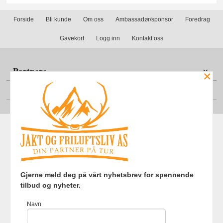
Forside
Bli kunde
Om oss
Ambassadør/sponsor
Foredrag
Gavekort
Logg inn
Kontakt oss
Partnere
×
Din konto
Frakt
Kjøpsbetingelser
Sikkerhet og personvern
Gjerne meld deg på vårt nyhetsbrev for spennende
Nyhetsbrev
tilbud og nyheter.
Jakt og Friluftsliv AS Eliasmoen 4 7870 Grong Tlf.
97737121
-
Navn
Foretaksregisteret 920903363