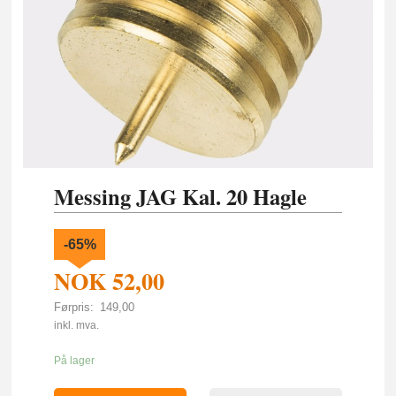
Messing JAG Kal. 20 Hagle
-65%
NOK
52,00
Førpris:
149,00
Rabatt
inkl. mva.
På lager