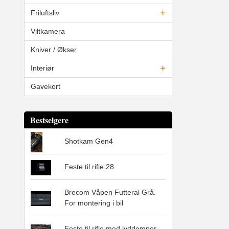
Friluftsliv
Viltkamera
Kniver / Økser
Interiør
Gavekort
Bestselgere
Shotkam Gen4
Feste til rifle 28
Brecom Våpen Futteral Grå.
For montering i bil
Feste til rifle med lyddemper