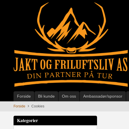
Gå
til
innholdet
Forside
Bli kunde
Om oss
Ambassadør/sponsor
Forside
Cookies
Kategorier