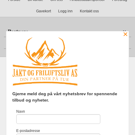
Gavekort
Logg inn
Kontakt oss
Partnere
×
Din konto
Frakt
Kjøpsbetingelser
Sikkerhet og personvern
Gjerne meld deg på vårt nyhetsbrev for spennende
Nyhetsbrev
tilbud og nyheter.
Jakt og Friluftsliv AS Eliasmoen 4 7870 Grong Tlf.
97737121
-
Navn
Foretaksregisteret 920903363
Vår nettbutikk bruker cookies slik at
E-postadresse
du får en bedre kjøpsopplevelse og