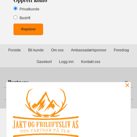
Privatkunde
Bedrift
Forside
Bli kunde
Om oss
Ambassadør/sponsor
Foredrag
Gavekort
Logg inn
Kontakt oss
Partnere
×
Din konto
Frakt
Kjøpsbetingelser
Sikkerhet og personvern