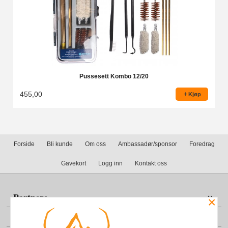
Pussesett Kombo 12/20
455,00
Kjøp
Forside
Bli kunde
Om oss
Ambassadør/sponsor
Foredrag
Gavekort
Logg inn
Kontakt oss
Partnere
×
Din konto