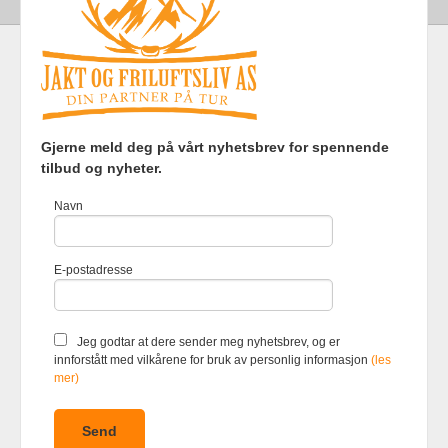
Frakt
Kjøpsbetingelser
Sikkerhet og personvern
Gjerne meld deg på vårt nyhetsbrev for spennende
Nyhetsbrev
tilbud og nyheter.
Jakt og Friluftsliv AS Eliasmoen 4 7870 Grong Tlf.
97737121
-
Navn
Foretaksregisteret 920903363
Vår nettbutikk bruker cookies slik at
E-postadresse
du får en bedre kjøpsopplevelse og
vi kan yte deg bedre service. Vi
bruker cookies hovedsaklig til å
lagre innloggingsdetaljer og huske
Jeg godtar at dere sender meg nyhetsbrev, og er
hva du har puttet i handlekurven
innforstått med vilkårene for bruk av personlig informasjon
(les
din. Fortsett å bruke siden som
mer)
normalt om du godtar dette.
Les
mer
eller
endre innstillinger for
cookies.