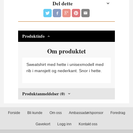
Del dette
Produktinfo
Om produktet
Sweatshirt med hette i unisexmodell med
rib i mansjett og nederkant. Snor i hette.
Produktanmeldelser (0)
Forside
Bli kunde
Om oss
Ambassadør/sponsor
Foredrag
Gavekort
Logg inn
Kontakt oss