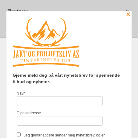
Partnere
×
Din konto
Frakt
Kjøpsbetingelser
Sikkerhet og personvern
Gjerne meld deg på vårt nyhetsbrev for spennende
Nyhetsbrev
tilbud og nyheter.
Jakt og Friluftsliv AS Eliasmoen 4 7870 Grong Tlf.
97737121
-
Navn
Foretaksregisteret 920903363
Vår nettbutikk bruker cookies slik at
E-postadresse
du får en bedre kjøpsopplevelse og
vi kan yte deg bedre service. Vi
bruker cookies hovedsaklig til å
lagre innloggingsdetaljer og huske
Jeg godtar at dere sender meg nyhetsbrev, og er
hva du har puttet i handlekurven