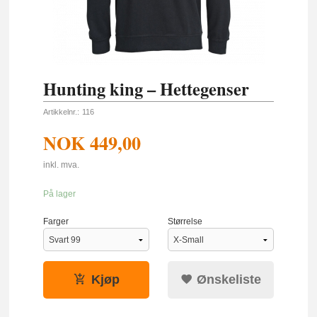
Hunting king – Hettegenser
Artikkelnr.:
116
NOK
449,00
inkl. mva.
På lager
Farger
Størrelse
Kjøp
Ønskeliste