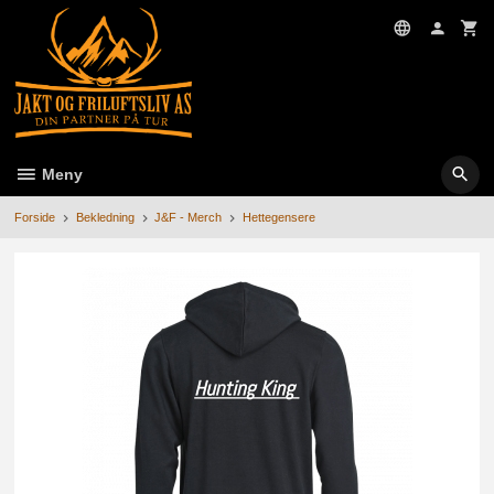
Gå
til
innholdet
Meny
Forside
Bekledning
J&F - Merch
Hettegensere