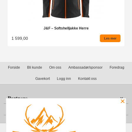
J&F – Softshelljakke Herre
1 599,00
Les mer
Forside
Bli kunde
Om oss
Ambassadør/sponsor
Foredrag
Gavekort
Logg inn
Kontakt oss
Partnere
×
Din konto