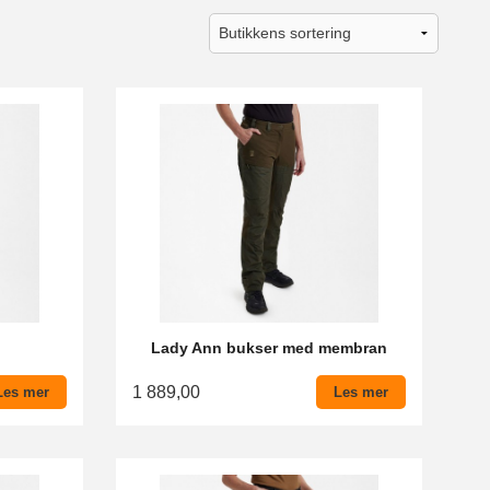
Lady Ann bukser med membran
1 889,00
Les mer
Les mer