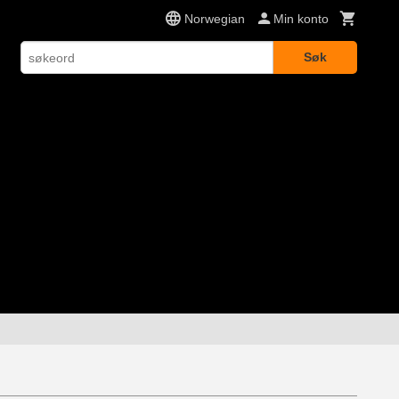
Norwegian
Min konto
Søk