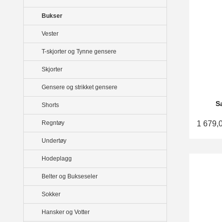
Bukser
Vester
T-skjorter og Tynne gensere
Skjorter
Gensere og strikket gensere
S
Shorts
1 679,
Regntøy
Undertøy
Hodeplagg
Belter og Bukseseler
Sokker
Hansker og Votter