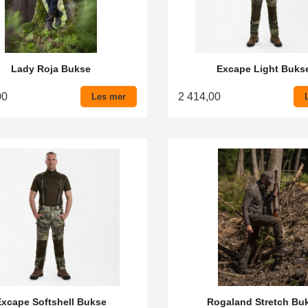
Lady Roja Bukse
Excape Light Buks
00
2 414,00
Les mer
Excape Softshell Bukse
Rogaland Stretch Bu