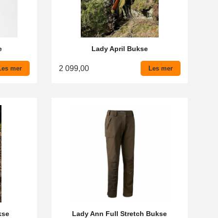
e
Lady April Bukse
2 099,00
Les mer
Les mer
kse
Lady Ann Full Stretch Bukse