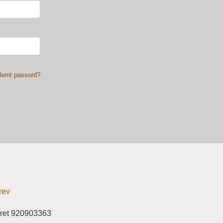
lemt passord?
rev
eret 920903363