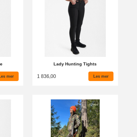
se
Lady Hunting Tights
1 836,00
Les mer
Les mer