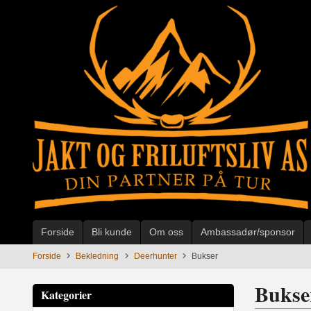
Gå
til
innholdet
Forside
Bli kunde
Om oss
Ambassadør/sponsor
Forside
Bekledning
Deerhunter
Bukser
Bukse
Kategorier