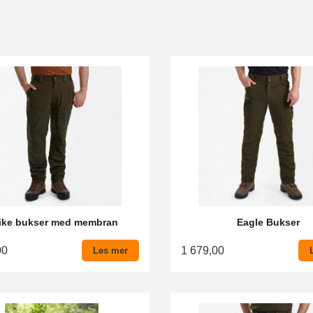
rike bukser med membran
Eagle Bukser
00
1 679,00
Les mer