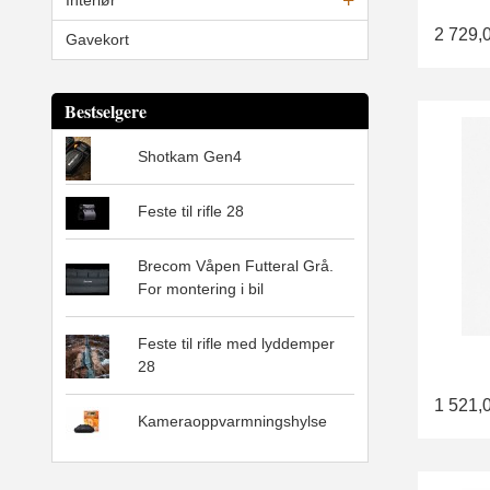
2 729,
Gavekort
Bestselgere
Shotkam Gen4
Feste til rifle 28
Brecom Våpen Futteral Grå.
For montering i bil
Feste til rifle med lyddemper
28
1 521,
Kameraoppvarmningshylse