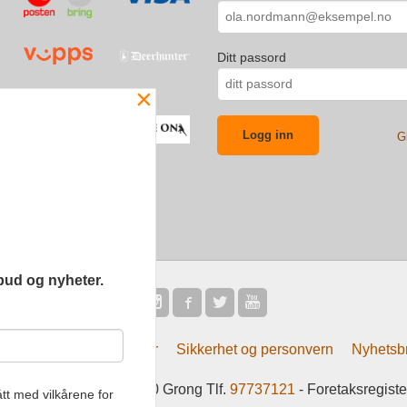
Ditt passord
×
G
bud og nyheter.
Frakt
Kjøpsbetingelser
Sikkerhet og personvern
Nyhetsb
tsliv AS Eliasmoen 4 7870 Grong Tlf.
97737121
- Foretaksregist
tt med vilkårene for