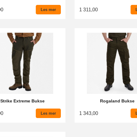
00
1 311,00
Les mer
Strike Extreme Bukse
Rogaland Bukse
00
1 343,00
Les mer