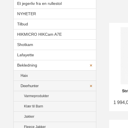
Et jegerliv fra en rullestol
NYHETER
Tilbud
HIKMICRO HIKCam A7E
Shotkam
Lafayette
Bekledning
Haix
Deerhunter
St
Varmeprodukter
1 994,
Klær til Barn
Jakker
Fleece Jakker