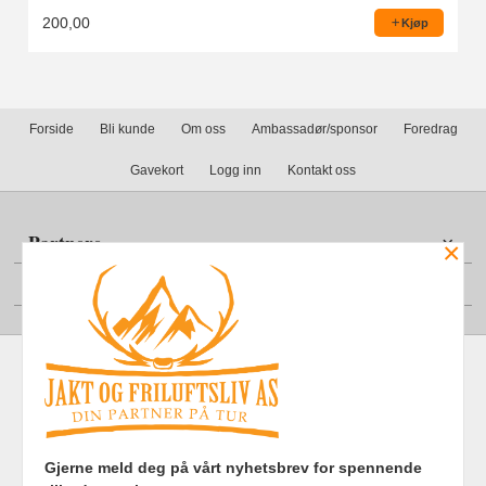
200,00
Kjøp
Forside
Bli kunde
Om oss
Ambassadør/sponsor
Foredrag
Gavekort
Logg inn
Kontakt oss
Partnere
×
Din konto
Frakt
Kjøpsbetingelser
Sikkerhet og personvern
Gjerne meld deg på vårt nyhetsbrev for spennende
Nyhetsbrev