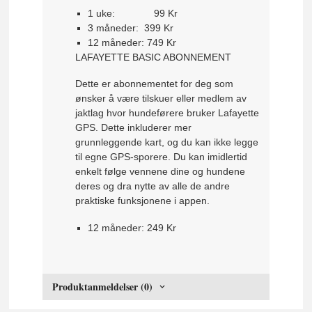
1 uke:
99 Kr
3 måneder:
399 K
r
12 måneder:
749 K
r
LAFAYETTE BASIC ABONNEMENT
Dette er abonnementet for deg som
ønsker å være tilskuer eller medlem av
jaktlag hvor hundeførere bruker Lafayette
GPS. Dette inkluderer mer
grunnleggende kart, og du kan ikke legge
til egne GPS-sporere. Du kan imidlertid
enkelt følge vennene dine og hundene
deres og dra nytte av alle de andre
praktiske funksjonene i appen.
12 måneder:
249 K
r
Produktanmeldelser (0)