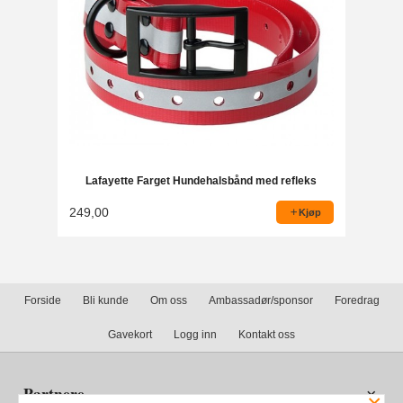
Lafayette Farget Hundehalsbånd med refleks
249,00
Kjøp
Forside
Bli kunde
Om oss
Ambassadør/sponsor
Foredrag
Gavekort
Logg inn
Kontakt oss
Partnere