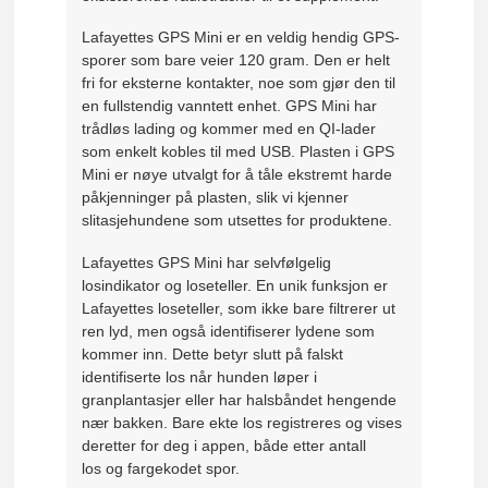
Lafayettes GPS Mini er en veldig hendig GPS-
sporer som bare veier 120 gram. Den er helt
fri for eksterne kontakter, noe som gjør den til
en fullstendig vanntett enhet. GPS Mini har
trådløs lading og kommer med en QI-lader
som enkelt kobles til med USB. Plasten i GPS
Mini er nøye utvalgt for å tåle ekstremt harde
påkjenninger på plasten, slik vi kjenner
slitasjehundene som utsettes for produktene.
Lafayettes GPS Mini har selvfølgelig
losindikator og loseteller. En unik funksjon er
Lafayettes loseteller, som ikke bare filtrerer ut
ren lyd, men også identifiserer lydene som
kommer inn. Dette betyr slutt på falskt
identifiserte los når hunden løper i
granplantasjer eller har halsbåndet hengende
nær bakken. Bare ekte los registreres og vises
deretter for deg i appen, både etter antall
los og fargekodet spor.