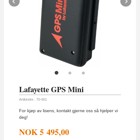
Prev
Ne
Lafayette GPS Mini
Artikkelnr.:
70-001
For kjøp av lisens, kontakt gjerne oss så hjelper vi
deg!
NOK
5 495,00