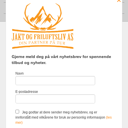
×
Din konto
Frakt
Kjøpsbetingelser
Sikkerhet og personvern
Gjerne meld deg på vårt nyhetsbrev for spennende
Nyhetsbrev
tilbud og nyheter.
Jakt og Friluftsliv AS Eliasmoen 4 7870 Grong Tlf.
97737121
-
Navn
Foretaksregisteret 920903363
Vår nettbutikk bruker cookies slik at
E-postadresse
du får en bedre kjøpsopplevelse og
vi kan yte deg bedre service. Vi
bruker cookies hovedsaklig til å
lagre innloggingsdetaljer og huske
Jeg godtar at dere sender meg nyhetsbrev, og er
hva du har puttet i handlekurven
innforstått med vilkårene for bruk av personlig informasjon
(les
din. Fortsett å bruke siden som
mer)
normalt om du godtar dette.
Les