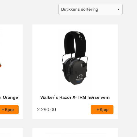
rn Orange
Walker´s Razor X-TRM hørselvern
2 290,00
Kjøp
Kjøp