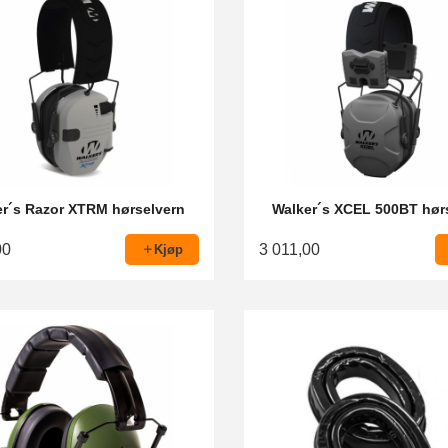
r´s Razor XTRM hørselvern
Walker´s XCEL 500BT hør
00
3 011,00
Kjøp