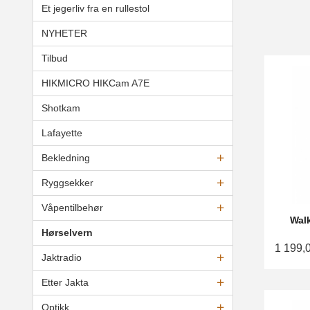
Et jegerliv fra en rullestol
NYHETER
Tilbud
HIKMICRO HIKCam A7E
Shotkam
Lafayette
Bekledning
Ryggsekker
Våpentilbehør
Wal
Hørselvern
1 199,
Jaktradio
Etter Jakta
Optikk