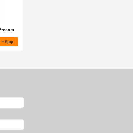
.Brecom
Kjøp