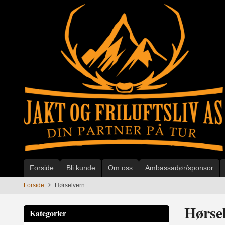
Gå
til
innholdet
Forside
Bli kunde
Om oss
Ambassadør/sponsor
Forside
Hørselvern
Hørse
Kategorier