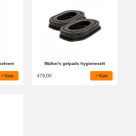
selvern
Walker's gelpads hygienesett
479,00
Kjøp
Kjøp