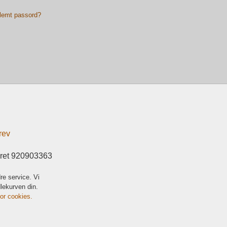
lemt passord?
rev
eret 920903363
re service. Vi
dlekurven din.
for cookies.