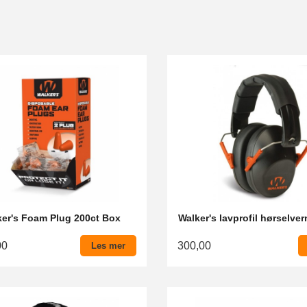
ker's Foam Plug 200ct Box
Walker's lavprofil hørselve
00
300,00
Les mer