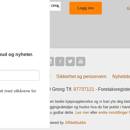
G
bud og nyheter.
Frakt
Kjøpsbetingelser
Sikkerhet og personvern
Nyhetsb
tsliv AS Eliasmoen 4 7870 Grong Tlf.
97737121
- Foretaksregist
tt med vilkårene for
k bruker cookies slik at du får en bedre kjøpsopplevelse og vi kan yte deg bed
s hovedsaklig til å lagre innloggingsdetaljer og huske hva du har puttet i han
 bruke siden som normalt om du godtar dette.
Les mer
eller
endre innstillinger 
Powered by
24Nettbutikk