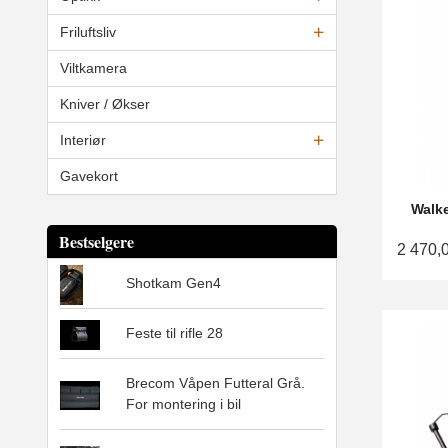
Friluftsliv
Viltkamera
Kniver / Økser
Interiør
Gavekort
Walke
Bestselgere
2 470,
Shotkam Gen4
Feste til rifle 28
Brecom Våpen Futteral Grå.
For montering i bil