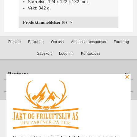
Størrelse: 124 x 122 x 132 mm.
Vekt: 342 g.
Produktanmeldelser (0)
Forside
Bli kunde
Om oss
Ambassadør/sponsor
Foredrag
Gavekort
Logg inn
Kontakt oss
Partnere
×
Din konto
Frakt
Kjøpsbetingelser
Sikkerhet og personvern