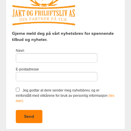
Frakt
Kjøpsbetingelser
Sikkerhet og personvern
Gjerne meld deg på vårt nyhetsbrev for spennende
Nyhetsbrev
tilbud og nyheter.
Jakt og Friluftsliv AS Eliasmoen 4 7870 Grong Tlf.
97737121
-
Navn
Foretaksregisteret 920903363
Vår nettbutikk bruker cookies slik at
E-postadresse
du får en bedre kjøpsopplevelse og
vi kan yte deg bedre service. Vi
bruker cookies hovedsaklig til å
lagre innloggingsdetaljer og huske
Jeg godtar at dere sender meg nyhetsbrev, og er
hva du har puttet i handlekurven
innforstått med vilkårene for bruk av personlig informasjon
(les
din. Fortsett å bruke siden som
mer)
normalt om du godtar dette.
Les
mer
eller
endre innstillinger for
cookies.
Powered by
24Nettbutikk