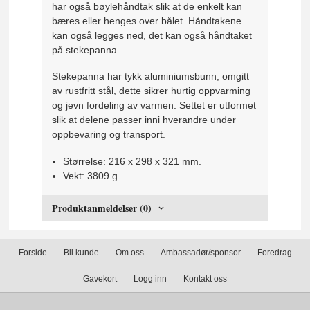
har også bøylehåndtak slik at de enkelt kan
bæres eller henges over bålet. Håndtakene
kan også legges ned, det kan også håndtaket
på stekepanna.
Stekepanna har tykk aluminiumsbunn, omgitt
av rustfritt stål, dette sikrer hurtig oppvarming
og jevn fordeling av varmen. Settet er utformet
slik at delene passer inni hverandre under
oppbevaring og transport.
Størrelse: 216 x 298 x 321 mm.
Vekt: 3809 g.
Produktanmeldelser (0)
Forside
Bli kunde
Om oss
Ambassadør/sponsor
Foredrag
Gavekort
Logg inn
Kontakt oss