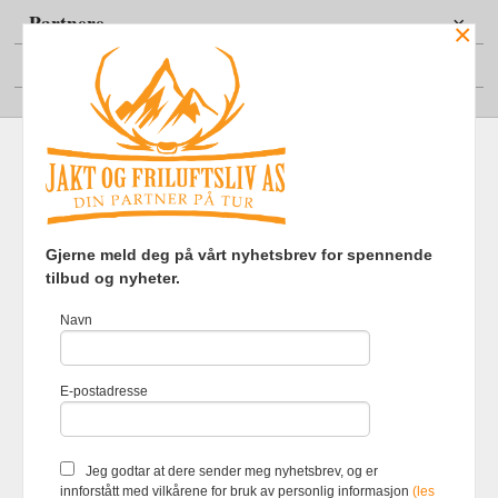
Partnere
×
Din konto
Frakt
Kjøpsbetingelser
Sikkerhet og personvern
Gjerne meld deg på vårt nyhetsbrev for spennende
Nyhetsbrev
tilbud og nyheter.
Jakt og Friluftsliv AS Eliasmoen 4 7870 Grong Tlf.
97737121
-
Navn
Foretaksregisteret 920903363
Vår nettbutikk bruker cookies slik at
E-postadresse
du får en bedre kjøpsopplevelse og
vi kan yte deg bedre service. Vi
bruker cookies hovedsaklig til å
lagre innloggingsdetaljer og huske
Jeg godtar at dere sender meg nyhetsbrev, og er
hva du har puttet i handlekurven
innforstått med vilkårene for bruk av personlig informasjon
(les