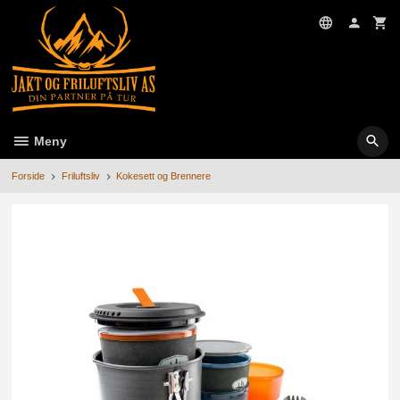
Gå
til
innholdet
Meny
Forside
Friluftsliv
Kokesett og Brennere