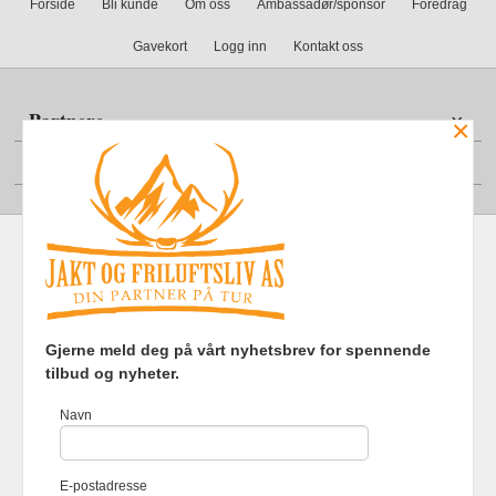
Forside
Bli kunde
Om oss
Ambassadør/sponsor
Foredrag
Gavekort
Logg inn
Kontakt oss
Partnere
×
Din konto
Frakt
Kjøpsbetingelser
Sikkerhet og personvern
Gjerne meld deg på vårt nyhetsbrev for spennende
Nyhetsbrev
tilbud og nyheter.
Jakt og Friluftsliv AS Eliasmoen 4 7870 Grong Tlf.
97737121
-
Navn
Foretaksregisteret 920903363
Vår nettbutikk bruker cookies slik at
E-postadresse
du får en bedre kjøpsopplevelse og