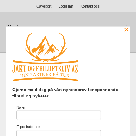
Gavekort
Logg inn
Kontakt oss
Partnere
×
Din konto
Frakt
Kjøpsbetingelser
Sikkerhet og personvern
Gjerne meld deg på vårt nyhetsbrev for spennende
Nyhetsbrev
tilbud og nyheter.
Jakt og Friluftsliv AS Eliasmoen 4 7870 Grong Tlf.
97737121
-
Navn
Foretaksregisteret 920903363
Vår nettbutikk bruker cookies slik at
E-postadresse
du får en bedre kjøpsopplevelse og
vi kan yte deg bedre service. Vi