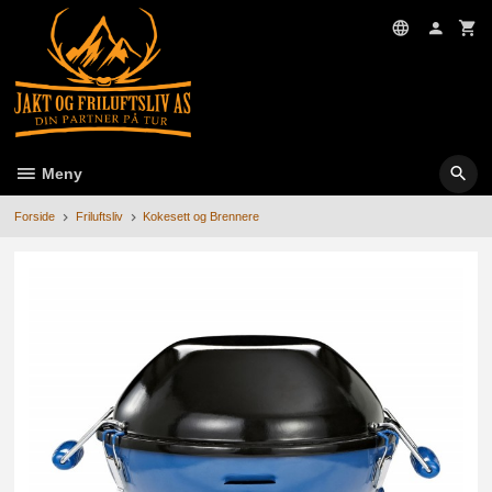
Gå
til
innholdet
Meny
Forside
Friluftsliv
Kokesett og Brennere