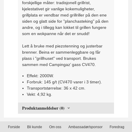
forskjellige måter: tradisjonell grillrist,
kjelestativet gir vanlige kokemuligheter,
grillplata er vendbar med grillriller på den ene
siden og glatt side for "planchasteking" på den
andre, og i tillegg kan lokket til grillen fungere
som en wokpanne når det er snudd!
Lett å bruke med piezotenning og justerbar
brenner. Beina er sammenleggbare og får
plass i "grillhuset" ved transport. Brukes
sammen med Campingaz’ gass CV470.
Effekt: 2000W.
Forbruk: 145 g/t (CV470 varer i 3 timer).
Transportstørrelse: 36 x 42 cm.
Vekt: 4,92 kg.
Produktanmeldelser (0)
Forside
Bli kunde
Om oss
Ambassadør/sponsor
Foredrag