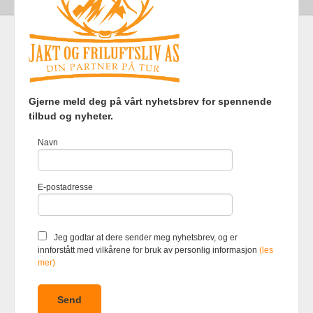
Frakt
Kjøpsbetingelser
Sikkerhet og personvern
Gjerne meld deg på vårt nyhetsbrev for spennende
Nyhetsbrev
tilbud og nyheter.
Jakt og Friluftsliv AS Eliasmoen 4 7870 Grong Tlf.
97737121
-
Navn
Foretaksregisteret 920903363
Vår nettbutikk bruker cookies slik at
E-postadresse
du får en bedre kjøpsopplevelse og
vi kan yte deg bedre service. Vi
bruker cookies hovedsaklig til å
lagre innloggingsdetaljer og huske
Jeg godtar at dere sender meg nyhetsbrev, og er
hva du har puttet i handlekurven
innforstått med vilkårene for bruk av personlig informasjon
(les
din. Fortsett å bruke siden som
mer)
normalt om du godtar dette.
Les
mer
eller
endre innstillinger for
cookies.