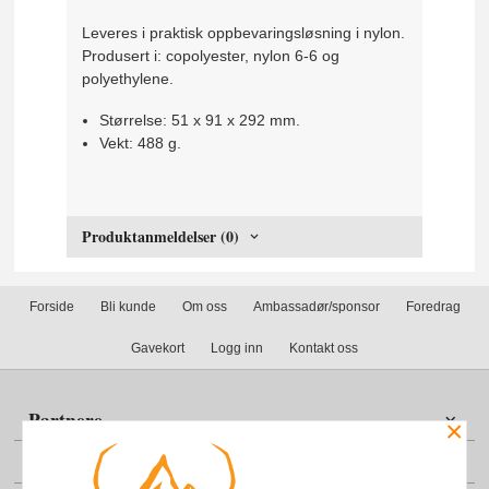
Leveres i praktisk oppbevaringsløsning i nylon.
Produsert i: copolyester, nylon 6-6 og
polyethylene.
Størrelse: 51 x 91 x 292 mm.
Vekt: 488 g.
Produktanmeldelser (0)
Forside
Bli kunde
Om oss
Ambassadør/sponsor
Foredrag
Gavekort
Logg inn
Kontakt oss
Partnere
×
Din konto