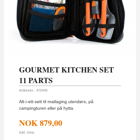
GOURMET KITCHEN SET
11 PARTS
Artikkelnr.:
970446
Alt-i-ett-sett til matlaging utendørs, på
campingturen eller på hytta.
NOK
879,00
inkl. mva.