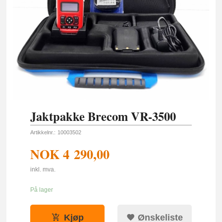
Jaktpakke Brecom VR-3500
Artikkelnr.:
10003502
NOK
4 290,00
inkl. mva.
På lager
Kjøp
Ønskeliste