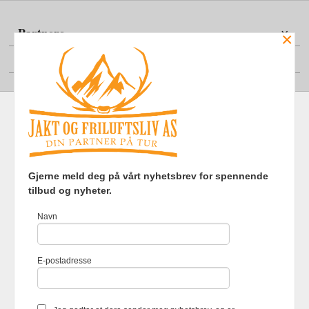
Partnere
×
Din konto
Frakt
Kjøpsbetingelser
Sikkerhet og personvern
Gjerne meld deg på vårt nyhetsbrev for spennende
Nyhetsbrev
tilbud og nyheter.
Jakt og Friluftsliv AS Eliasmoen 4 7870 Grong Tlf.
97737121
-
Navn
Foretaksregisteret 920903363
Vår nettbutikk bruker cookies slik at
E-postadresse
du får en bedre kjøpsopplevelse og
vi kan yte deg bedre service. Vi
bruker cookies hovedsaklig til å
lagre innloggingsdetaljer og huske