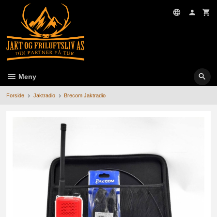
Gå
til
innholdet
Meny
Forside
Jaktradio
Brecom Jaktradio