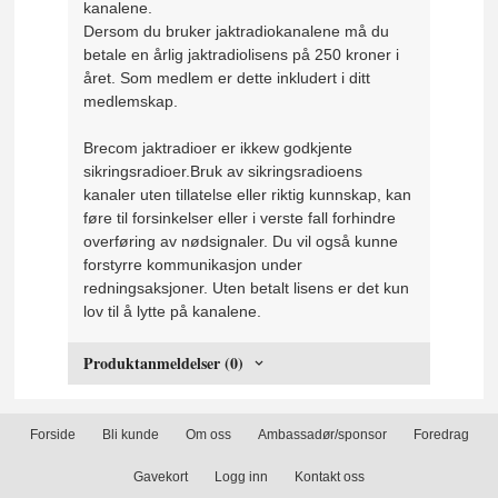
kanalene.
Dersom du bruker jaktradiokanalene må du
betale en årlig jaktradiolisens på 250 kroner i
året. Som medlem er dette inkludert i ditt
medlemskap.
Brecom jaktradioer er ikkew godkjente
sikringsradioer.Bruk av sikringsradioens
kanaler uten tillatelse eller riktig kunnskap, kan
føre til forsinkelser eller i verste fall forhindre
overføring av nødsignaler. Du vil også kunne
forstyrre kommunikasjon under
redningsaksjoner. Uten betalt lisens er det kun
lov til å lytte på kanalene.
Produktanmeldelser (0)
Forside
Bli kunde
Om oss
Ambassadør/sponsor
Foredrag
Gavekort
Logg inn
Kontakt oss