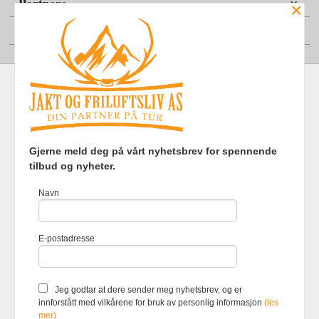
Partnere
×
Din konto
Frakt
Kjøpsbetingelser
Sikkerhet og personvern
Gjerne meld deg på vårt nyhetsbrev for spennende
Nyhetsbrev
tilbud og nyheter.
Jakt og Friluftsliv AS Eliasmoen 4 7870 Grong Tlf.
97737121
-
Navn
Foretaksregisteret 920903363
Vår nettbutikk bruker cookies slik at
E-postadresse
du får en bedre kjøpsopplevelse og
vi kan yte deg bedre service. Vi
bruker cookies hovedsaklig til å
lagre innloggingsdetaljer og huske
Jeg godtar at dere sender meg nyhetsbrev, og er
hva du har puttet i handlekurven
innforstått med vilkårene for bruk av personlig informasjon
(les
din. Fortsett å bruke siden som
mer)