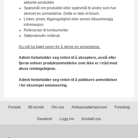
aktuelle produktet.
Spørsmål om produktet eller spørsmål til andre som har
skrevet en anmeldelse. Dette er ikke et forum.
Linker, priser, tilgjengelighet eller annen tidsavhengig
informasjon.
Referanser til konkurrenter
Støtende/ufin ordbruk.
Du må ha kjøpt varen for å skrive en anmeldelse.
Admin forbeholder seg retten til å akseptere, avslå eller
fjerne enhver produktanmeldelse som ikke er i tråd med
disse retningslinjene.
Admin forbeholder seg retten til å publisere anmeldelser
i for eksempel annonsering.
Forside
Bli kunde
Om oss
Ambassadør/sponsor
Foredrag
Gavekort
Logg inn
Kontakt oss