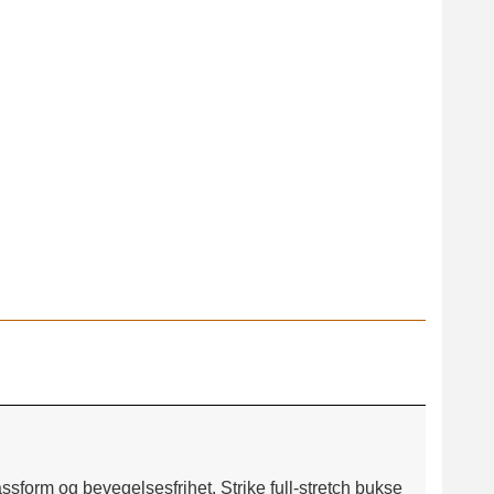
Fallen Leaf 3
assform og bevegelsesfrihet. Strike full-stretch bukse