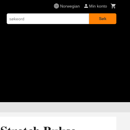
Norwegian
Min konto
Søk