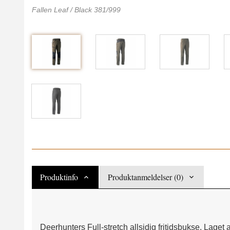
Fallen Leaf / Black 381/999
Produktinfo
Produktanmeldelser (0)
Deerhunters Full-stretch allsidig fritidsbukse. Laget