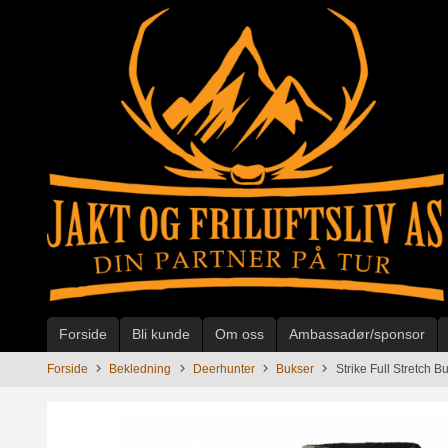
Gå
til
innholdet
Forside
Bli kunde
Om oss
Ambassadør/sponsor
Forside
Bekledning
Deerhunter
Bukser
Strike Full Stretch B