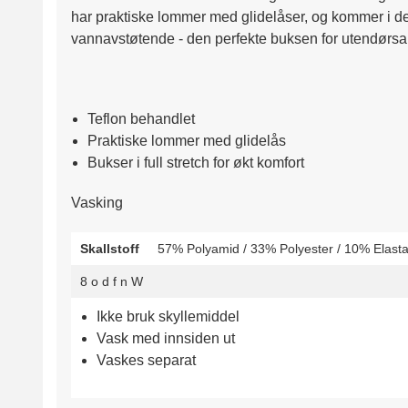
har praktiske lommer med glidelåser, og kommer i de
vannavstøtende - den perfekte buksen for utendørsak
Teflon behandlet
Praktiske lommer med glidelås
Bukser i full stretch for økt komfort
Vasking
Skallstoff
57% Polyamid / 33% Polyester / 10% Elast
8
o
d
f
n
W
Ikke bruk skyllemiddel
Vask med innsiden ut
Vaskes separat