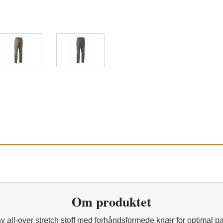
Fallen Leaf / Black 381/999
Om produktet
 av all-over stretch stoff med forhåndsformede knær for optimal p