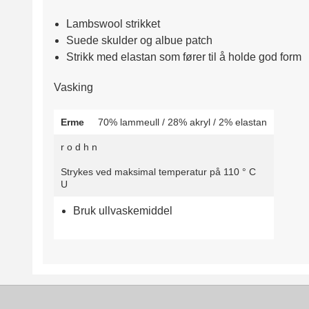
Lambswool strikket
Suede skulder og albue patch
Strikk med elastan som fører til å holde god form
Vasking
Erme
70% lammeull / 28% akryl / 2% elastan
r
o
d
h
n
Strykes ved maksimal temperatur på 110 ° C
U
Bruk ullvaskemiddel