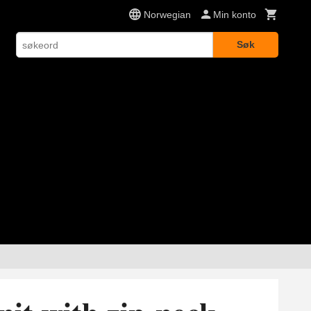
Norwegian
Min konto
Søk