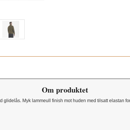
Cypress 346
Om produktet
med glidelås. Myk lammeull finish mot huden med tilsatt elastan f