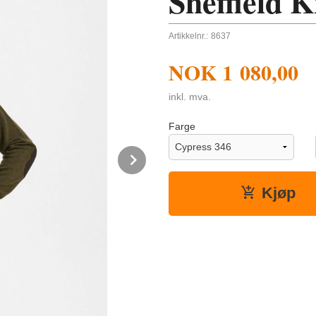
Sheffield K
Artikkelnr.:
8637
NOK
1 080,00
inkl. mva.
Farge
Next
Kjøp