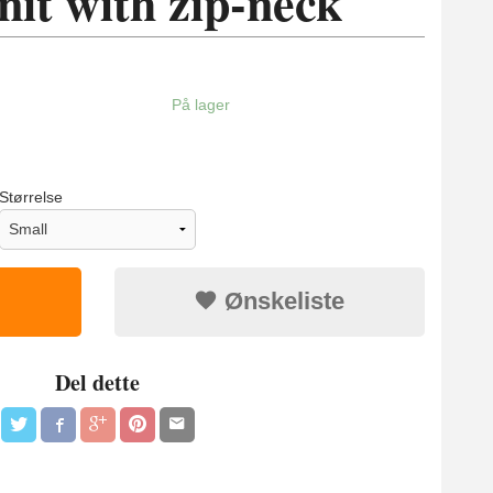
nit with zip-neck
På lager
Størrelse
Ønskeliste
Del dette