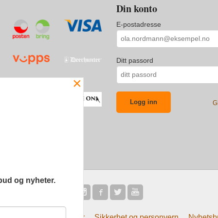
Din konto
E-postadresse
Ditt passord
×
G
bud og nyheter.
Frakt
Kjøpsbetingelser
Sikkerhet og personvern
Nyhetsb