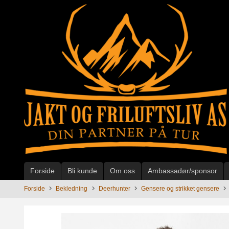
Gå
til
innholdet
Forside
Bli kunde
Om oss
Ambassadør/sponsor
Forside
Bekledning
Deerhunter
Gensere og strikket gensere