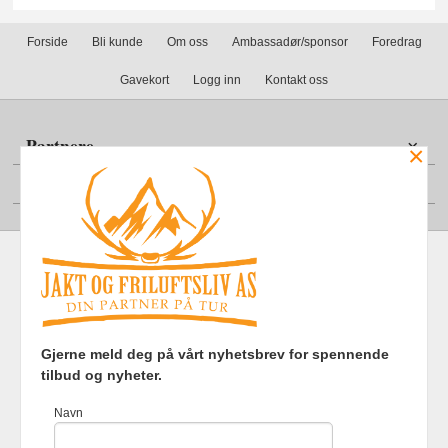
Forside
Bli kunde
Om oss
Ambassadør/sponsor
Foredrag
Gavekort
Logg inn
Kontakt oss
Partnere
×
Din konto
Frakt
Kjøpsbetingelser
Sikkerhet og personvern
Gjerne meld deg på vårt nyhetsbrev for spennende
Nyhetsbrev
tilbud og nyheter.
Jakt og Friluftsliv AS Eliasmoen 4 7870 Grong Tlf.
97737121
-
Navn
Foretaksregisteret 920903363