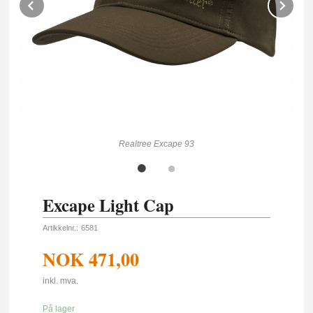
Prev
Ne
Realtree Excape 93
Excape Light Cap
Artikkelnr.:
6581
NOK
471,00
inkl. mva.
På lager