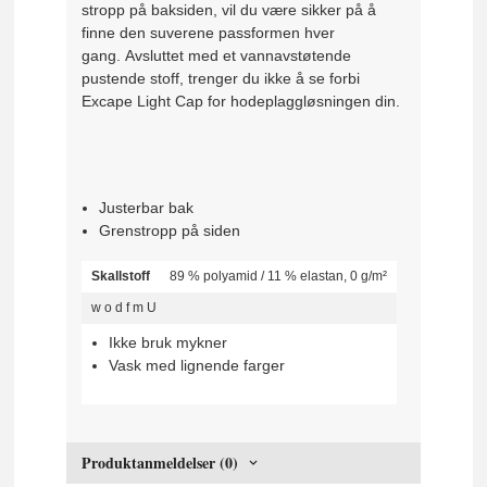
stropp på baksiden, vil du være sikker på å
finne den suverene passformen hver
gang. Avsluttet med et vannavstøtende
pustende stoff, trenger du ikke å se forbi
Excape Light Cap for hodeplaggløsningen din.
Justerbar bak
Grenstropp på siden
Skallstoff
89 % polyamid / 11 % elastan, 0 g/m²
w
o
d
f
m
U
Ikke bruk mykner
Vask med lignende farger
Produktanmeldelser (0)