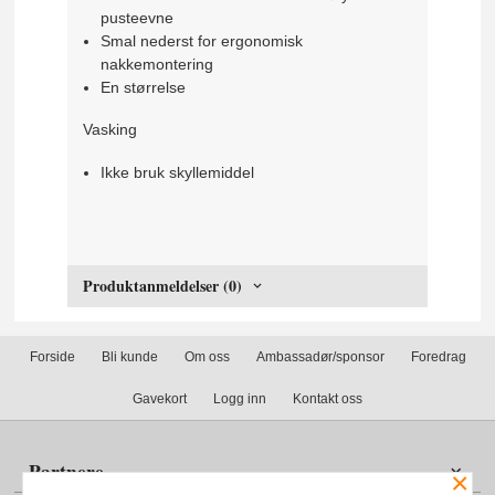
pusteevne
Smal nederst for ergonomisk
nakkemontering
En størrelse
Vasking
Ikke bruk skyllemiddel
Produktanmeldelser (0)
Forside
Bli kunde
Om oss
Ambassadør/sponsor
Foredrag
Gavekort
Logg inn
Kontakt oss
Partnere
×