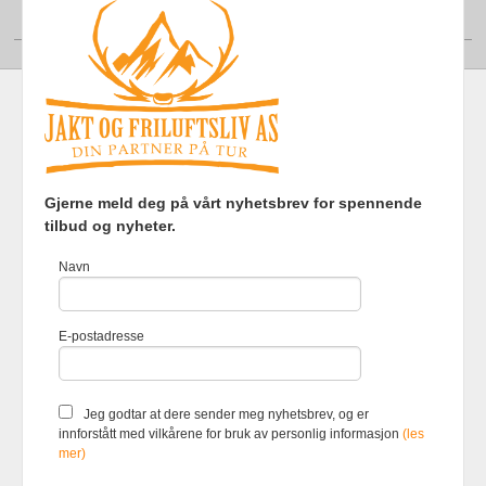
Din konto
Frakt
Kjøpsbetingelser
Sikkerhet og personvern
Gjerne meld deg på vårt nyhetsbrev for spennende
Nyhetsbrev
tilbud og nyheter.
Jakt og Friluftsliv AS Eliasmoen 4 7870 Grong Tlf.
97737121
-
Navn
Foretaksregisteret 920903363
Vår nettbutikk bruker cookies slik at
E-postadresse
du får en bedre kjøpsopplevelse og
vi kan yte deg bedre service. Vi
bruker cookies hovedsaklig til å
lagre innloggingsdetaljer og huske
Jeg godtar at dere sender meg nyhetsbrev, og er
hva du har puttet i handlekurven
innforstått med vilkårene for bruk av personlig informasjon
(les
din. Fortsett å bruke siden som
mer)
normalt om du godtar dette.
Les
mer
eller
endre innstillinger for