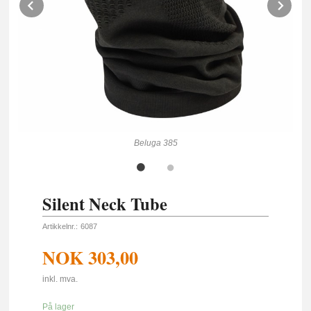
Prev
Ne
Beluga 385
Silent Neck Tube
Artikkelnr.:
6087
NOK
303,00
inkl. mva.
På lager