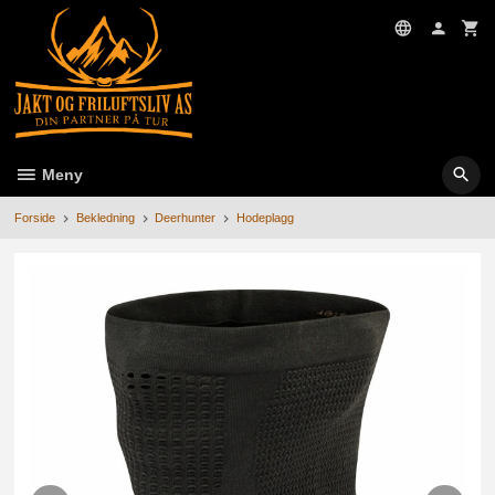
Gå
til
innholdet
Meny
Forside
Bekledning
Deerhunter
Hodeplagg