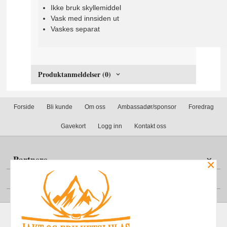
Ikke bruk skyllemiddel
Vask med innsiden ut
Vaskes separat
Produktanmeldelser (0)
Forside
Bli kunde
Om oss
Ambassadør/sponsor
Foredrag
Gavekort
Logg inn
Kontakt oss
Partnere
×
Din konto