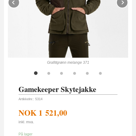
Prev
Ne
Grafittgrønn melange 371
Gamekeeper Skytejakke
Artikkelnr.:
5314
NOK
1 521,00
inkl. mva.
På lager