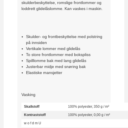
skulderbeskyttelse, romslige frontlommer og
loddrett glidelåslomme. Kan vaskes i maskin.
Skulder- og frontbeskyttelse med polstring
på innsiden
Vertikale lommer med glidelås
To store frontlommer med bokspliss
Spilllomme bak med lang glidelås
Justerbar midje med snøring bak
Elastiske mansjetter
Vasking
Skallstoff
100% polyester, 350 g / m²
Kontraststoff
100% polyester, 0,00 g / m²
w
o
f
d
m
U