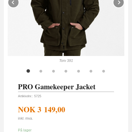
Prev
Ne
Torv 391
PRO Gamekeeper Jacket
Artikkelnr.:
5725
NOK
3 149,00
inkl. mva.
På lager