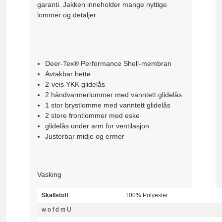
garanti. Jakken inneholder mange nyttige
lommer og detaljer.
Deer-Tex® Performance Shell-membran
Avtakbar hette
2-veis YKK glidelås
2 håndvarmerlommer med vanntett glidelås
1 stor brystlomme med vanntett glidelås
2 store frontlommer med eske
glidelås under arm for ventilasjon
Justerbar midje og ermer
Vasking
Skallstoff
100% Polyester
w
o
f
d
m
U