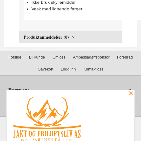
Ikke bruk skyllemiddel
Vask med lignende farger
Produktanmeldelser (0)
Forside
Bli kunde
Om oss
Ambassadør/sponsor
Foredrag
Gavekort
Logg inn
Kontakt oss
Partnere
×
Din konto