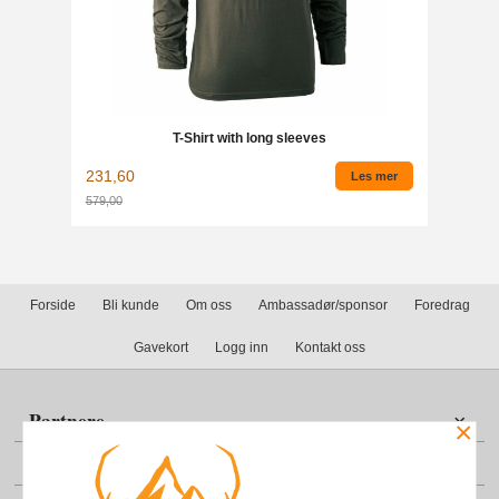
T-Shirt with long sleeves
231,60
Les mer
579,00
Rabatt
Forside
Bli kunde
Om oss
Ambassadør/sponsor
Foredrag
Gavekort
Logg inn
Kontakt oss
Partnere
×
Din konto