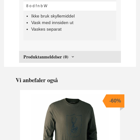
8
o
d
f
n
b
W
Ikke bruk skyllemiddel
Vask med innsiden ut
Vaskes separat
Produktanmeldelser (0)
Vi anbefaler også
-60%