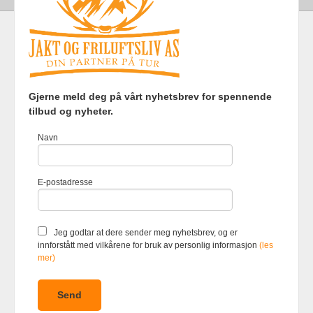
Frakt
Kjøpsbetingelser
Sikkerhet og personvern
Gjerne meld deg på vårt nyhetsbrev for spennende
Nyhetsbrev
tilbud og nyheter.
Jakt og Friluftsliv AS Eliasmoen 4 7870 Grong Tlf.
97737121
-
Navn
Foretaksregisteret 920903363
Vår nettbutikk bruker cookies slik at
E-postadresse
du får en bedre kjøpsopplevelse og
vi kan yte deg bedre service. Vi
bruker cookies hovedsaklig til å
lagre innloggingsdetaljer og huske
Jeg godtar at dere sender meg nyhetsbrev, og er
hva du har puttet i handlekurven
innforstått med vilkårene for bruk av personlig informasjon
(les
din. Fortsett å bruke siden som
mer)
normalt om du godtar dette.
Les
mer
eller
endre innstillinger for
cookies.