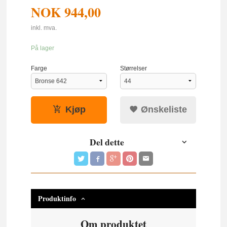
NOK
944,00
inkl. mva.
På lager
Farge
Størrelser
Kjøp
Ønskeliste
Del dette
Produktinfo
Om produktet