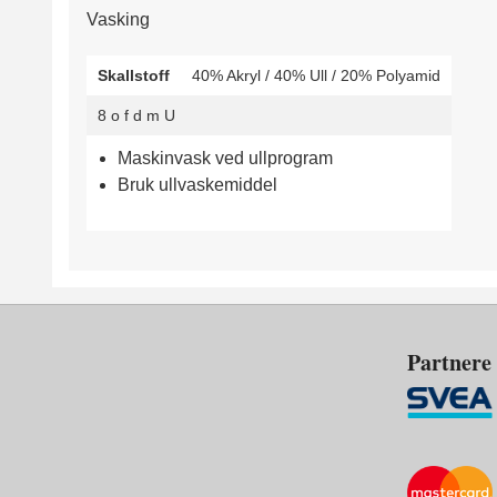
Vasking
Skallstoff
40% Akryl / 40% Ull / 20% Polyamid
8
o
f
d
m
U
Maskinvask ved ullprogram
Bruk ullvaskemiddel
Partnere