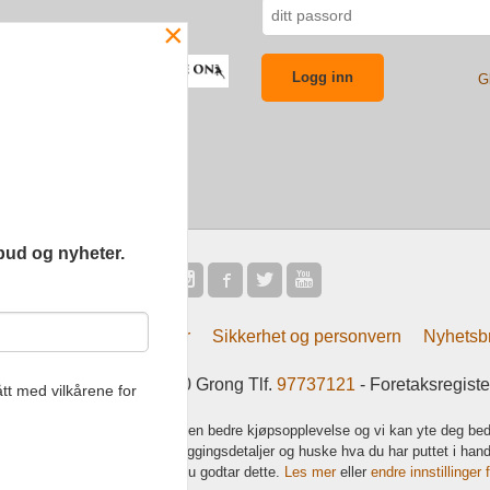
×
G
bud og nyheter.
Frakt
Kjøpsbetingelser
Sikkerhet og personvern
Nyhetsb
tsliv AS Eliasmoen 4 7870 Grong Tlf.
97737121
- Foretaksregist
tt med vilkårene for
k bruker cookies slik at du får en bedre kjøpsopplevelse og vi kan yte deg bed
s hovedsaklig til å lagre innloggingsdetaljer og huske hva du har puttet i han
 bruke siden som normalt om du godtar dette.
Les mer
eller
endre innstillinger 