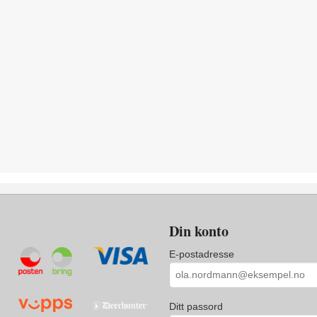
Din konto
E-postadresse
Ditt passord