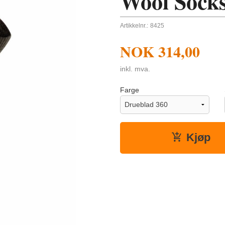
Wool Socks
Artikkelnr.:
8425
NOK
314,00
inkl. mva.
Farge
Kjøp