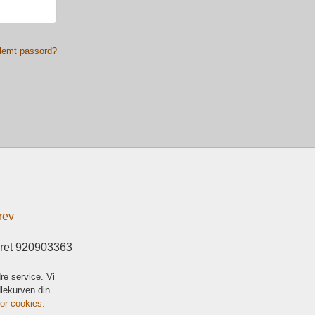
lemt passord?
rev
eret 920903363
re service. Vi
dlekurven din.
for cookies.