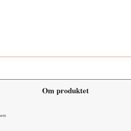
Forest Green 361
Om produktet
form