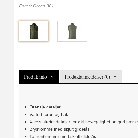
Forest Green 361
Produktinfo
Produktanmeldelser (0)
Oransje detaljer
Vattert foran og bak
4-veis stretchdetaljer for økt bevegelighet og god pass
Brystlomme med skjult glidelås
To frontlommer med skjult glidelås