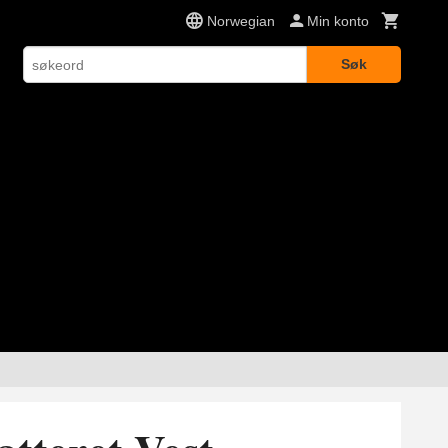
Norwegian
Min konto
Søk