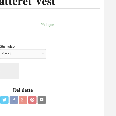
tteret Vest
På lager
Størrelse
e
Del dette