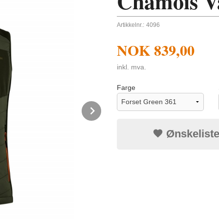
Chamois Va
Artikkelnr.:
4096
NOK
839,00
inkl. mva.
Farge
Next
Ønskelist