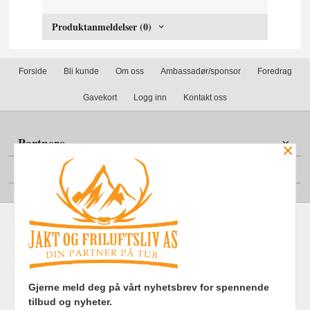
Produktanmeldelser (0)
Forside
Bli kunde
Om oss
Ambassadør/sponsor
Foredrag
Gavekort
Logg inn
Kontakt oss
Partnere
×
Din konto
Frakt
Kjøpsbetingelser
Sikkerhet og personvern
Gjerne meld deg på vårt nyhetsbrev for spennende
Nyhetsbrev
tilbud og nyheter.