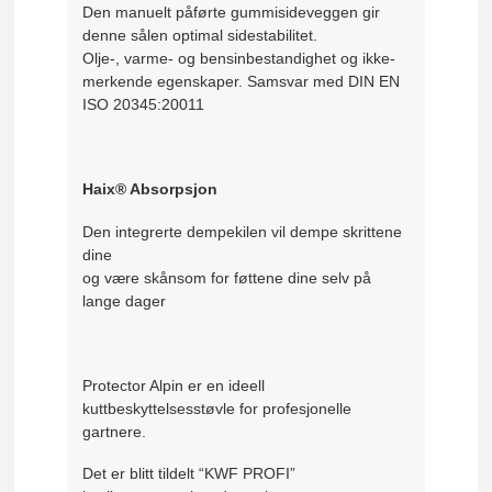
Den manuelt påførte gummisideveggen gir
denne sålen optimal sidestabilitet.
Olje-, varme- og bensinbestandighet og ikke-
merkende egenskaper. Samsvar med DIN EN
ISO 20345:20011
Haix® Absorpsjon
Den integrerte dempekilen vil dempe skrittene
dine
og være skånsom for føttene dine selv på
lange dager
Protector Alpin er en ideell
kuttbeskyttelsesstøvle for profesjonelle
gartnere.
Det er blitt tildelt “KWF PROFI”