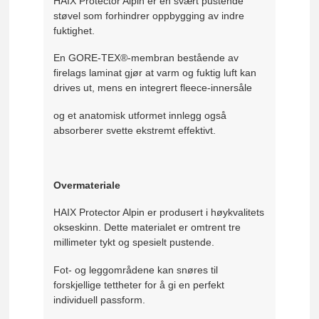
HAIX Protector Alpin er en svært pustende
støvel som forhindrer oppbygging av indre
fuktighet.
En GORE-TEX®-membran bestående av
firelags laminat gjør at varm og fuktig luft kan
drives ut, mens en integrert fleece-innersåle
og et anatomisk utformet innlegg også
absorberer svette ekstremt effektivt.
Overmateriale
HAIX Protector Alpin er produsert i høykvalitets
okseskinn. Dette materialet er omtrent tre
millimeter tykt og spesielt pustende.
Fot- og leggområdene kan snøres til
forskjellige tettheter for å gi en perfekt
individuell passform.