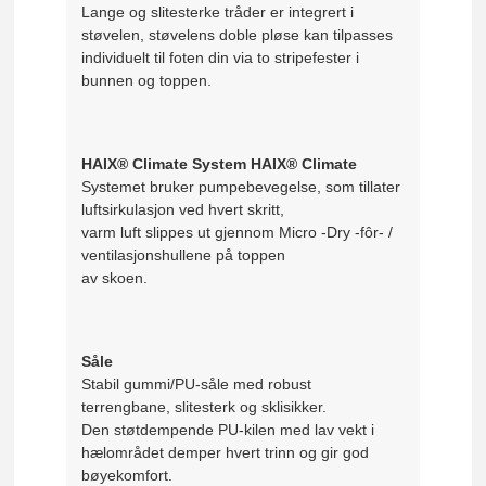
Lange og slitesterke tråder er integrert i
støvelen, støvelens doble pløse kan tilpasses
individuelt til foten din via to stripefester i
bunnen og toppen.
HAIX® Climate System HAIX® Climate
Systemet bruker pumpebevegelse, som tillater
luftsirkulasjon ved hvert skritt,
varm luft slippes ut gjennom Micro -Dry -fôr- /
ventilasjonshullene på toppen
av skoen.
Såle
Stabil gummi/PU-såle med robust
terrengbane, slitesterk og sklisikker.
Den støtdempende PU-kilen med lav vekt i
hælområdet demper hvert trinn og gir god
bøyekomfort.