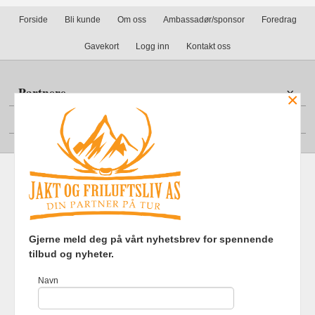
Forside
Bli kunde
Om oss
Ambassadør/sponsor
Foredrag
Gavekort
Logg inn
Kontakt oss
Partnere
×
Din konto
Frakt
Kjøpsbetingelser
Sikkerhet og personvern
Gjerne meld deg på vårt nyhetsbrev for spennende
Nyhetsbrev
tilbud og nyheter.
Jakt og Friluftsliv AS Eliasmoen 4 7870 Grong Tlf.
97737121
-
Navn
Foretaksregisteret 920903363