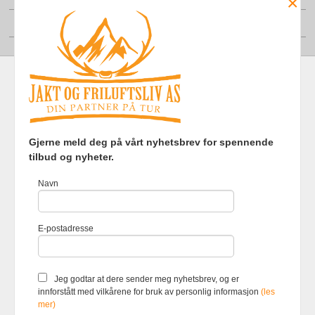
×
Din konto
Frakt
Kjøpsbetingelser
Sikkerhet og personvern
Gjerne meld deg på vårt nyhetsbrev for spennende
Nyhetsbrev
tilbud og nyheter.
Jakt og Friluftsliv AS Eliasmoen 4 7870 Grong Tlf.
97737121
-
Navn
Foretaksregisteret 920903363
Vår nettbutikk bruker cookies slik at
E-postadresse
du får en bedre kjøpsopplevelse og
vi kan yte deg bedre service. Vi
bruker cookies hovedsaklig til å
lagre innloggingsdetaljer og huske
Jeg godtar at dere sender meg nyhetsbrev, og er
hva du har puttet i handlekurven
innforstått med vilkårene for bruk av personlig informasjon
(les
din. Fortsett å bruke siden som
mer)
normalt om du godtar dette.
Les