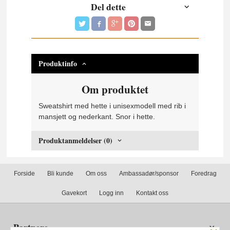
Del dette
Produktinfo
Om produktet
Sweatshirt med hette i unisexmodell med rib i
mansjett og nederkant. Snor i hette.
Produktanmeldelser (0)
Forside
Bli kunde
Om oss
Ambassadør/sponsor
Foredrag
Gavekort
Logg inn
Kontakt oss
Partnere