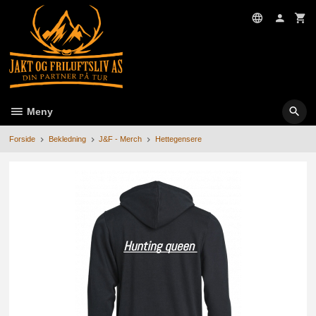
Gå
til
innholdet
Meny
Forside
Bekledning
J&F - Merch
Hettegensere