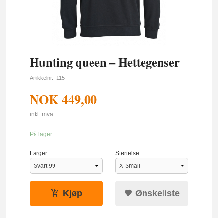
Hunting queen – Hettegenser
Artikkelnr.:
115
NOK
449,00
inkl. mva.
På lager
Farger
Størrelse
Kjøp
Ønskeliste