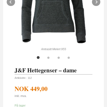
Prev
Ne
Antrasitt Melert 955
J&F Hettegenser – dame
Artikkelnr.:
112
NOK
449,00
inkl. mva.
På lager