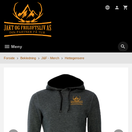
Gå
til
innholdet
Meny
Forside
Bekledning
J&F - Merch
Hettegensere