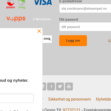
E-postadresse
Ditt passord
×
G
bud og nyheter.
Frakt
Kjøpsbetingelser
Sikkerhet og personvern
Nyhetsb
tsliv AS Eliasmoen 4 7870 Grong Tlf.
97737121
- Foretaksregist