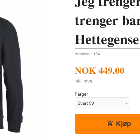
Jeg trenger
trenger bar
Hettegense
Artikkelnr.:
164
NOK
449,00
inkl. mva.
Farger
Kjøp