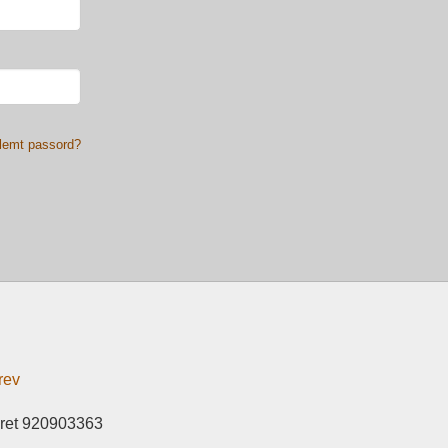
lemt passord?
rev
eret 920903363