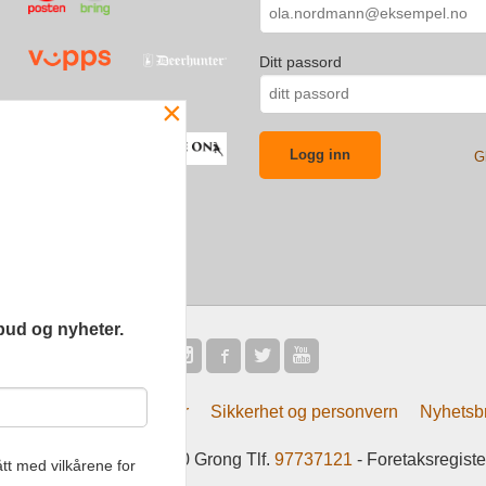
Ditt passord
×
G
bud og nyheter.
Frakt
Kjøpsbetingelser
Sikkerhet og personvern
Nyhetsb
tsliv AS Eliasmoen 4 7870 Grong Tlf.
97737121
- Foretaksregist
tt med vilkårene for