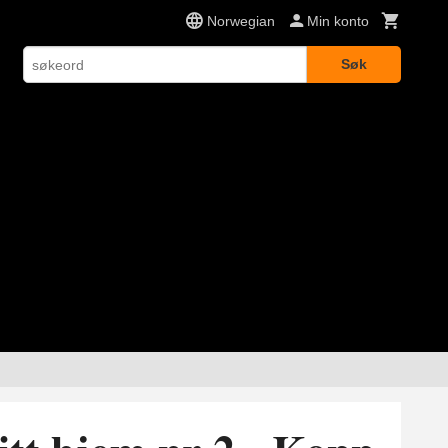
Norwegian
Min konto
Søk