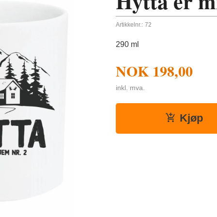
Hytta er m
Artikkelnr.:
72
290 ml
NOK
198,00
inkl. mva.
Kjøp