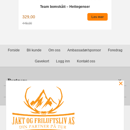
Team bomskått – Hettegenser
329,00
Les mer
449,00
Rabatt
Forside
Bli kunde
Om oss
Ambassadør/sponsor
Foredrag
Gavekort
Logg inn
Kontakt oss
Partnere
×
Din konto