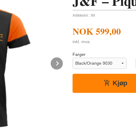
J&F – Piqu
Artikkelnr.:
99
NOK
599,00
inkl. mva.
Farger
Next
Kjøp