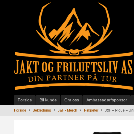
Gå
til
innholdet
Forside
Bli kunde
Om oss
Ambassadør/sponsor
Forside
Bekledning
J&F - Merch
T-skjorter
J&F – Pique – Un