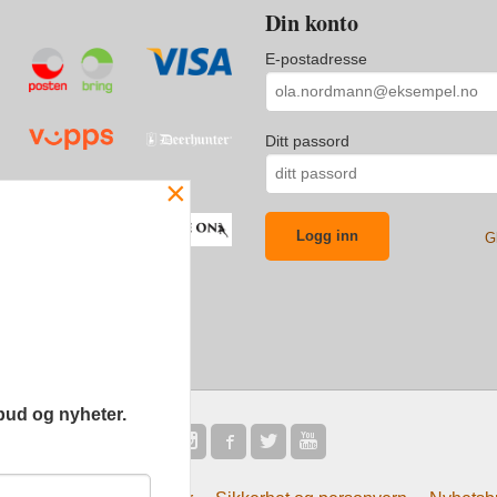
Din konto
E-postadresse
Ditt passord
×
G
bud og nyheter.