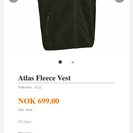
Atlas Fleece Vest
Artikkelnr.:
4131
NOK
699,00
inkl. mva.
På lager