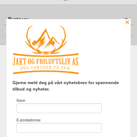
Partnere
×
Din konto
Frakt
Kjøpsbetingelser
Sikkerhet og personvern
Gjerne meld deg på vårt nyhetsbrev for spennende
Nyhetsbrev
tilbud og nyheter.
Jakt og Friluftsliv AS Eliasmoen 4 7870 Grong Tlf.
97737121
-
Navn
Foretaksregisteret 920903363
Vår nettbutikk bruker cookies slik at
E-postadresse
du får en bedre kjøpsopplevelse og
vi kan yte deg bedre service. Vi
bruker cookies hovedsaklig til å