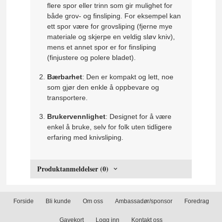
flere spor eller trinn som gir mulighet for
både grov- og finsliping. For eksempel kan
ett spor være for grovsliping (fjerne mye
materiale og skjerpe en veldig sløv kniv),
mens et annet spor er for finsliping
(finjustere og polere bladet).
Bærbarhet
: Den er kompakt og lett, noe
som gjør den enkle å oppbevare og
transportere.
Brukervennlighet
: Designet for å være
enkel å bruke, selv for folk uten tidligere
erfaring med knivsliping.
Produktanmeldelser (0)
Forside
Bli kunde
Om oss
Ambassadør/sponsor
Foredrag
Gavekort
Logg inn
Kontakt oss