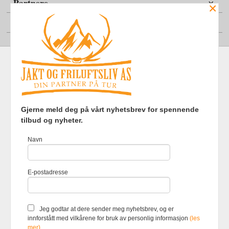
Partnere
×
Din konto
Frakt
Kjøpsbetingelser
Sikkerhet og personvern
Gjerne meld deg på vårt nyhetsbrev for spennende
Nyhetsbrev
tilbud og nyheter.
Jakt og Friluftsliv AS Eliasmoen 4 7870 Grong Tlf.
97737121
-
Navn
Foretaksregisteret 920903363
Vår nettbutikk bruker cookies slik at
E-postadresse
du får en bedre kjøpsopplevelse og
vi kan yte deg bedre service. Vi
bruker cookies hovedsaklig til å
lagre innloggingsdetaljer og huske
Jeg godtar at dere sender meg nyhetsbrev, og er
hva du har puttet i handlekurven
innforstått med vilkårene for bruk av personlig informasjon
(les
din. Fortsett å bruke siden som
mer)