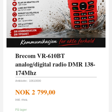
Brecom VR-610BT
analog/digital radio DMR 138-
174Mhz
Artikkelnr.:
10610000
NOK
2 799,00
inkl. mva.
På lager