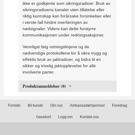
ikke er godkjente som sikringsradioer. Bruk av
sikringsradioens kanaler uten tillatelse eller
riktig kunnskap kan forårsake forsinkelser eller
i verste fall hindre overføringen av
nødsignaler. Videre kan dette forstyrre
kommunikasjonen under redningsaksjoner.
Vennligst følg retningslinjene og de
nødvendige protokollene for å sikre trygg og
effektiv bruk av jaktradioer, og bidra til en
sikker og trivelig jaktopplevelse for alle
involverte parter.
Produktanmeldelser (0)
Forside
Bli kunde
Om oss
Ambassadør/sponsor
Foredrag
Gavekort
Logg inn
Kontakt oss