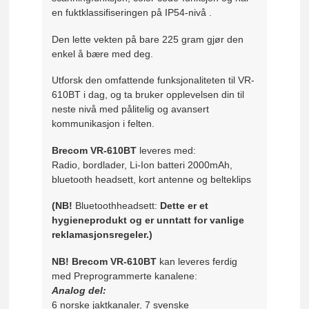
en fuktklassifiseringen på IP54-nivå .
Den lette vekten på bare 225 gram gjør den
enkel å bære med deg.
Utforsk den omfattende funksjonaliteten til VR-
610BT i dag, og ta bruker opplevelsen din til
neste nivå med pålitelig og avansert
kommunikasjon i felten.
Brecom VR-610BT
leveres med:
Radio, bordlader, Li-Ion batteri 2000mAh,
bluetooth headsett, kort antenne og belteklips
(NB!
Bluetoothheadsett:
Dette er et
hygieneprodukt og er unntatt for vanlige
reklamasjonsregeler.)
NB! Brecom VR-610BT
kan leveres ferdig
med Preprogrammerte kanalene:
Analog del:
6 norske jaktkanaler, 7 svenske