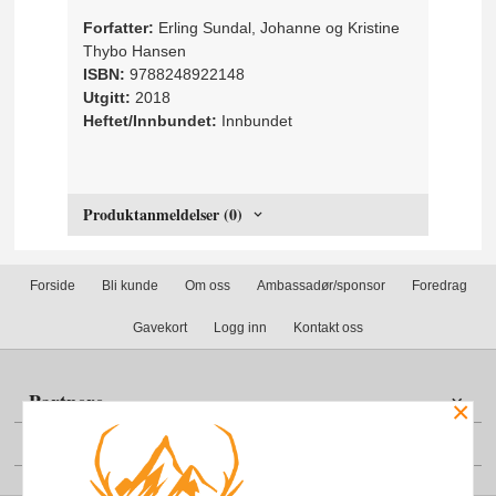
Forfatter:
Erling Sundal, Johanne og Kristine
Thybo Hansen
ISBN:
9788248922148
Utgitt:
2018
Heftet/Innbundet:
Innbundet
Produktanmeldelser (0)
Forside
Bli kunde
Om oss
Ambassadør/sponsor
Foredrag
Gavekort
Logg inn
Kontakt oss
Partnere
×
Din konto