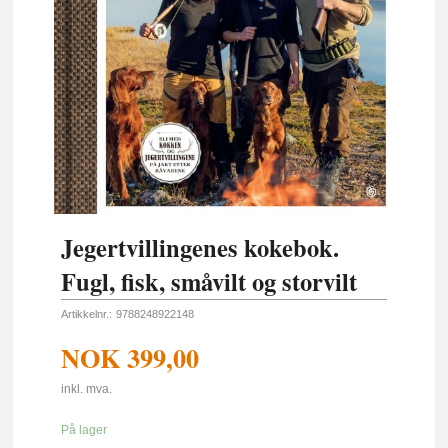
Jegertvillingenes kokebok.
Fugl, fisk, småvilt og storvilt
Artikkelnr.:
9788248922148
NOK
399,00
inkl. mva.
På lager