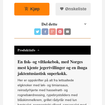
Kjøp
Ønskeliste
Del dette
Produktinfo
En fisk- og viltkokebok, med Norges
mest kjente jegertvillinger og en ihuga
jaktentusiastisk superkokk.
Her er oppskrifter på alt fra lettsaltede
elgknoker med løk- og timiansaus,
reinsdyrhjerte med hasselnøtt- og
rognebærdressing, rypebrystsliders med
blåskimmelkrem, grillet rådyrlår med lun
høstsalat, pepperstekt villand, cæsarsalat med