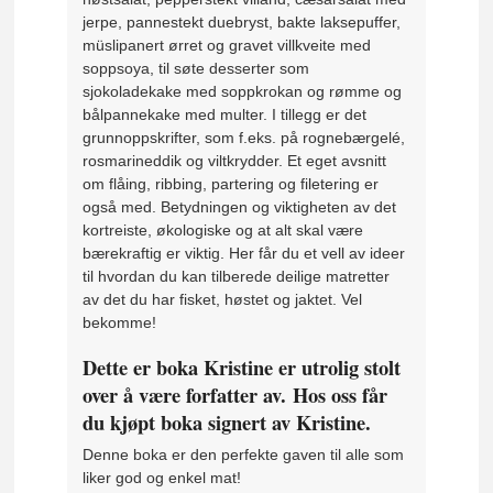
jerpe, pannestekt duebryst, bakte laksepuffer,
müslipanert ørret og gravet villkveite med
soppsoya, til søte desserter som
sjokoladekake med soppkrokan og rømme og
bålpannekake med multer. I tillegg er det
grunnoppskrifter, som f.eks. på rognebærgelé,
rosmarineddik og viltkrydder. Et eget avsnitt
om flåing, ribbing, partering og filetering er
også med. Betydningen og viktigheten av det
kortreiste, økologiske og at alt skal være
bærekraftig er viktig. Her får du et vell av ideer
til hvordan du kan tilberede deilige matretter
av det du har fisket, høstet og jaktet. Vel
bekomme!
Dette er boka Kristine er utrolig stolt
over å være forfatter av.
Hos oss får
du kjøpt boka signert av Kristine
.
Denne boka er den perfekte gaven til alle som
liker god og enkel mat!