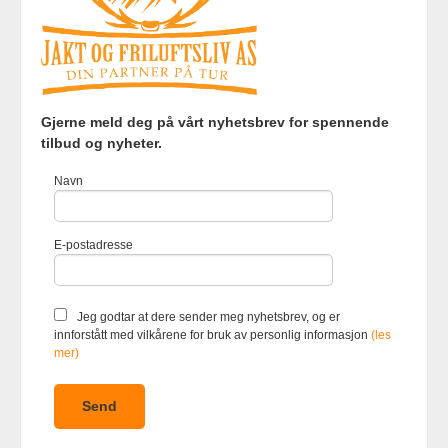
Frakt
Kjøpsbetingelser
Sikkerhet og personvern
Gjerne meld deg på vårt nyhetsbrev for spennende
Nyhetsbrev
tilbud og nyheter.
Jakt og Friluftsliv AS Eliasmoen 4 7870 Grong Tlf.
97737121
-
Navn
Foretaksregisteret 920903363
Vår nettbutikk bruker cookies slik at
E-postadresse
du får en bedre kjøpsopplevelse og
vi kan yte deg bedre service. Vi
bruker cookies hovedsaklig til å
lagre innloggingsdetaljer og huske
Jeg godtar at dere sender meg nyhetsbrev, og er
hva du har puttet i handlekurven
innforstått med vilkårene for bruk av personlig informasjon
(les
din. Fortsett å bruke siden som
mer)
normalt om du godtar dette.
Les
mer
eller
endre innstillinger for
cookies.
Powered by
24Nettbutikk