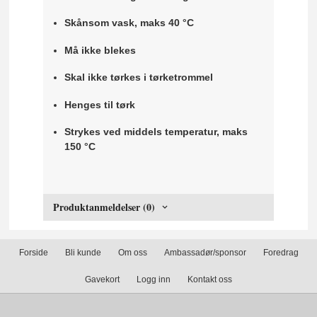
Skånsom vask, maks 40 °C
Må ikke blekes
Skal ikke tørkes i tørketrommel
Henges til tørk
Strykes ved middels temperatur, maks
150 °C
Produktanmeldelser (0)
Forside
Bli kunde
Om oss
Ambassadør/sponsor
Foredrag
Gavekort
Logg inn
Kontakt oss