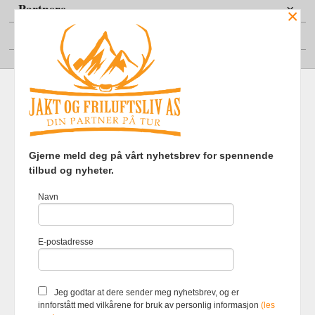
Partnere
×
Din konto
Frakt
Kjøpsbetingelser
Sikkerhet og personvern
Gjerne meld deg på vårt nyhetsbrev for spennende
Nyhetsbrev
tilbud og nyheter.
Jakt og Friluftsliv AS Eliasmoen 4 7870 Grong Tlf.
97737121
-
Navn
Foretaksregisteret 920903363
Vår nettbutikk bruker cookies slik at
E-postadresse
du får en bedre kjøpsopplevelse og
vi kan yte deg bedre service. Vi
bruker cookies hovedsaklig til å
lagre innloggingsdetaljer og huske
Jeg godtar at dere sender meg nyhetsbrev, og er
hva du har puttet i handlekurven
innforstått med vilkårene for bruk av personlig informasjon
(les
din. Fortsett å bruke siden som