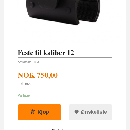
Feste til kaliber 12
Artikkelnr.:
153
NOK
750,00
inkl. mva.
På lager
Kjøp
Ønskeliste