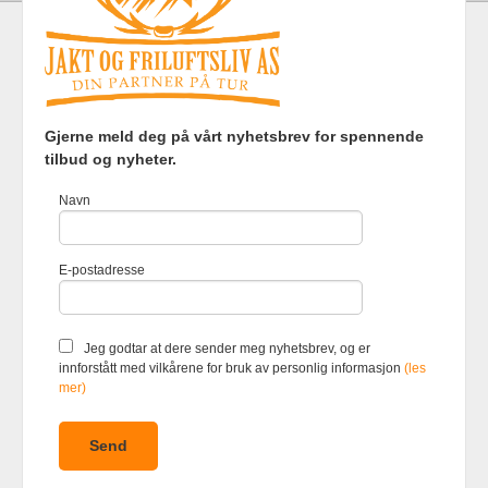
Frakt
Kjøpsbetingelser
Sikkerhet og personvern
Gjerne meld deg på vårt nyhetsbrev for spennende
Nyhetsbrev
tilbud og nyheter.
Jakt og Friluftsliv AS Eliasmoen 4 7870 Grong Tlf.
97737121
-
Navn
Foretaksregisteret 920903363
Vår nettbutikk bruker cookies slik at
E-postadresse
du får en bedre kjøpsopplevelse og
vi kan yte deg bedre service. Vi
bruker cookies hovedsaklig til å
lagre innloggingsdetaljer og huske
Jeg godtar at dere sender meg nyhetsbrev, og er
hva du har puttet i handlekurven
innforstått med vilkårene for bruk av personlig informasjon
(les
din. Fortsett å bruke siden som
mer)
normalt om du godtar dette.
Les
mer
eller
endre innstillinger for
cookies.
Powered by
24Nettbutikk