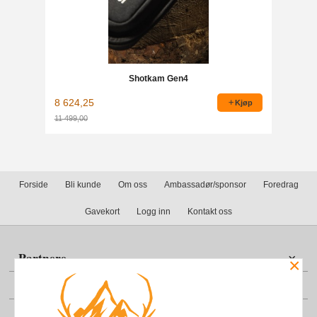
Shotkam Gen4
8 624,25
Kjøp
11 499,00
Rabatt
Forside
Bli kunde
Om oss
Ambassadør/sponsor
Foredrag
Gavekort
Logg inn
Kontakt oss
Partnere
×
Din konto