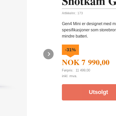
Shotkam G
Artikkelnr.:
173
Gen4 Mini er designet med m
spesifikasjoner som storebror
mindre batteri.
-31%
Next
NOK
7 990,00
Førpris:
11 499,00
Rabatt
inkl. mva.
Utsolgt