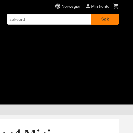
Norwegian
Min konto
Søk