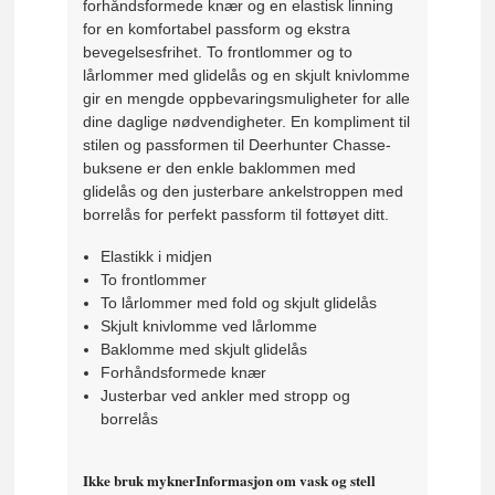
forhåndsformede knær og en elastisk linning
for en komfortabel passform og ekstra
bevegelsesfrihet. To frontlommer og to
lårlommer med glidelås og en skjult knivlomme
gir en mengde oppbevaringsmuligheter for alle
dine daglige nødvendigheter. En kompliment til
stilen og passformen til Deerhunter Chasse-
buksene er den enkle baklommen med
glidelås og den justerbare ankelstroppen med
borrelås for perfekt passform til fottøyet ditt.
Elastikk i midjen
To frontlommer
To lårlommer med fold og skjult glidelås
Skjult knivlomme ved lårlomme
Baklomme med skjult glidelås
Forhåndsformede knær
Justerbar ved ankler med stropp og
borrelås
Ikke bruk myknerInformasjon om vask og stell