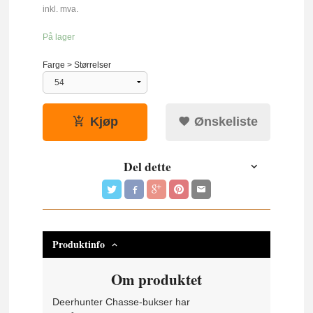
Rabatt
inkl. mva.
På lager
Farge > Størrelser
Kjøp
Ønskeliste
Del dette
Produktinfo
Om produktet
Deerhunter Chasse-bukser har