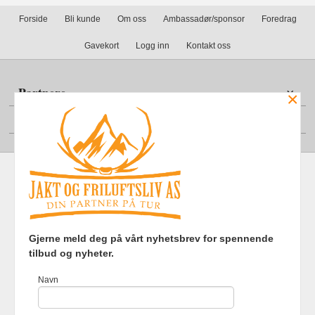
Forside
Bli kunde
Om oss
Ambassadør/sponsor
Foredrag
Gavekort
Logg inn
Kontakt oss
Partnere
×
Din konto
Frakt
Kjøpsbetingelser
Sikkerhet og personvern
Gjerne meld deg på vårt nyhetsbrev for spennende
Nyhetsbrev
tilbud og nyheter.
Jakt og Friluftsliv AS Eliasmoen 4 7870 Grong Tlf.
97737121
-
Navn
Foretaksregisteret 920903363
Vår nettbutikk bruker cookies slik at