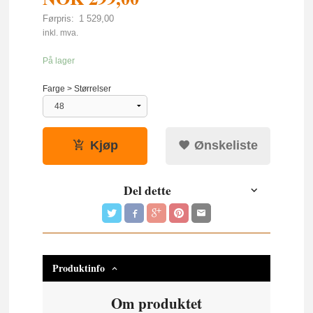
Førpris:
1 529,00
Rabatt
inkl. mva.
På lager
Farge > Størrelser
Kjøp
Ønskeliste
Del dette
Produktinfo
Om produktet