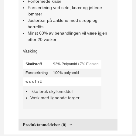
Forformede knær
Forsterkning ved sete, knær og jettede
lommer
Justerbar på anklene med stropp og
borrelås
Minst 60% av behandlingen vil være igjen
etter 20 vasker
Vasking
Skallstoff
93% Polyamid / 7% Elastan
Forsterkning
100% polyamid
w
o
s
f
n
U
Ikke bruk skyllemiddel
Vask med lignende farger
Produktanmeldelser (0)