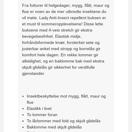
Fra fotturer til helgedager, mygg, flått, maur og
flue er noen av de mer utbredte insektene du
vil møte. Lady Anti-Insect repellent buksen er
et must til sommeropplevelsene! Disse lette
buksene med 4-veis stretch gir ekstra
bevegelsesfrihet. Elastisk midje,
forhåndsformede knær, forsterket sete og
justerbar ankel med stropp og borrelås gir
komfort hele dagen. En rekke lommer gir
allsidighet, og en baklomme bak med ekstra
skjult glidelås gir sikkerhet for verdifulle
gjenstander.
Insektbeskyttelse mot mygg, flått, maur og
flue
Elastikk i livet
To lommer foran
To lårlommer med fold og skjult glidelås
Baklomme med skjult glidelås