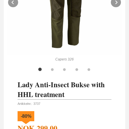
Prev
Ne
Capers 326
Lady Anti-Insect Bukse with
HHL treatment
Artikkelnr.:
3737
-80%
NOK
299,00