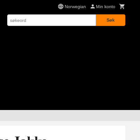
Norwegian
Min konto
Søk