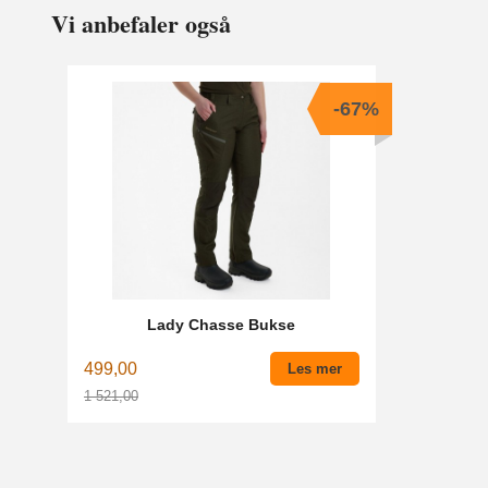
Vi anbefaler også
-67%
Lady Chasse Bukse
499,00
Les mer
1 521,00
Rabatt