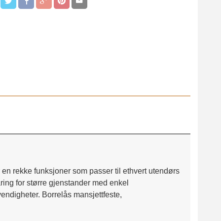
Olive Night m
 en rekke funksjoner som passer til ethvert utendørs
aring for større gjenstander med enkel
ndigheter. Borrelås mansjettfeste,