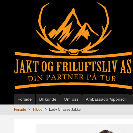
Gå
til
innholdet
Forside
Bli kunde
Om oss
Ambassadør/sponsor
Forside
Tilbud
Lady Chasse Jakke