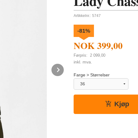
Lady Chas
Artikkelnr.:
5747
-81%
NOK
399,00
Førpris:
2 099,00
Rabatt
inkl. mva.
Next
Farge > Størrelser
Kjøp