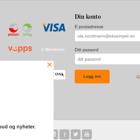
Din konto
E-postadresse
Ditt passord
×
G
bud og nyheter.