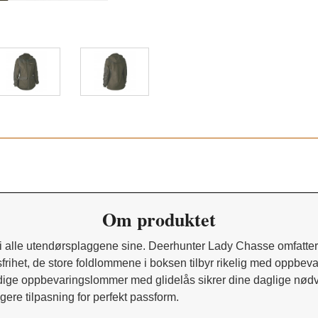
Olive Night melange 365
Om produktet
k i alle utendørsplaggene sine. Deerhunter Lady Chasse omfatter
sfrihet, de store foldlommene i boksen tilbyr rikelig med oppbev
ge oppbevaringslommer med glidelås sikrer dine daglige nødve
gere tilpasning for perfekt passform.