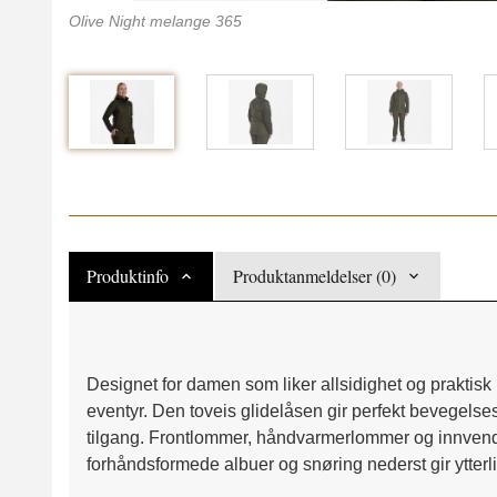
Olive Night melange 365
Produktinfo
Produktanmeldelser (0)
Designet for damen som liker allsidighet og praktis
eventyr. Den toveis glidelåsen gir perfekt bevegelse
tilgang. Frontlommer, håndvarmerlommer og innvendi
forhåndsformede albuer og snøring nederst gir ytterli