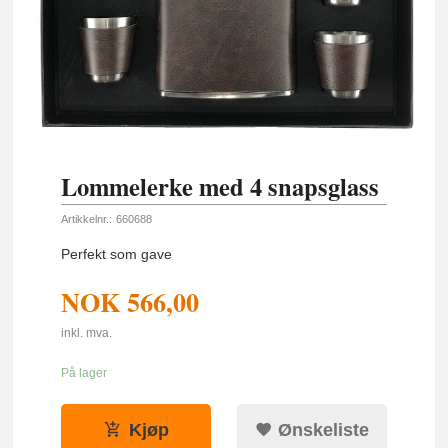
Lommelerke med 4 snapsglass
Artikkelnr.:
660688
Perfekt som gave
NOK
566,00
inkl. mva.
På lager
Kjøp
Ønskeliste