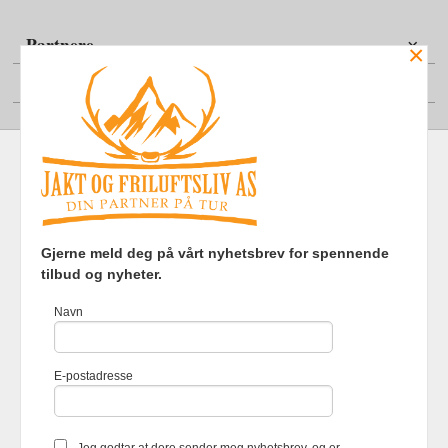
Partnere
×
Din konto
Frakt
Kjøpsbetingelser
Sikkerhet og personvern
Gjerne meld deg på vårt nyhetsbrev for spennende
Nyhetsbrev
tilbud og nyheter.
Jakt og Friluftsliv AS Eliasmoen 4 7870 Grong Tlf.
97737121
-
Navn
Foretaksregisteret 920903363
Vår nettbutikk bruker cookies slik at
E-postadresse
du får en bedre kjøpsopplevelse og
vi kan yte deg bedre service. Vi
bruker cookies hovedsaklig til å
lagre innloggingsdetaljer og huske