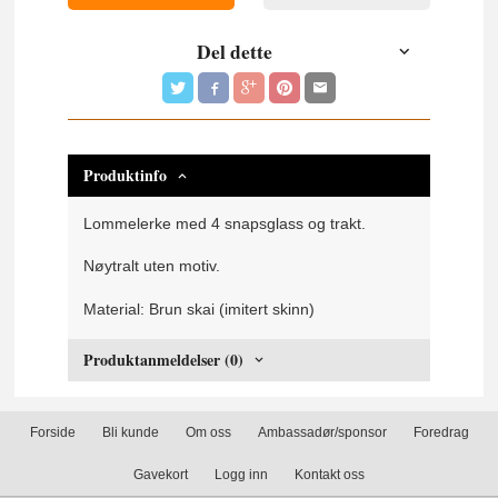
Del dette
Produktinfo
Lommelerke med 4 snapsglass og trakt.
Nøytralt uten motiv.
Material: Brun skai (imitert skinn)
Produktanmeldelser (0)
Forside
Bli kunde
Om oss
Ambassadør/sponsor
Foredrag
Gavekort
Logg inn
Kontakt oss