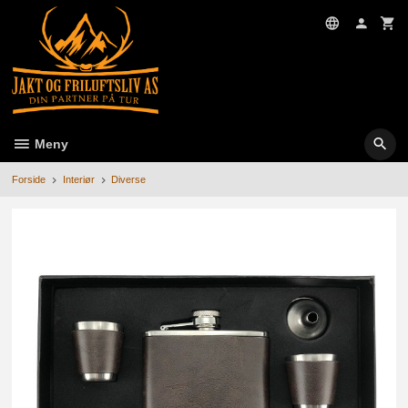
Gå
til
innholdet
Meny
Forside
Interiør
Diverse