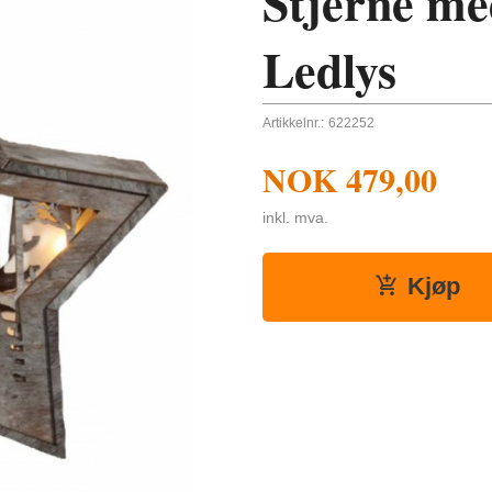
Stjerne med
Ledlys
Artikkelnr.:
622252
NOK
479,00
inkl. mva.
Kjøp