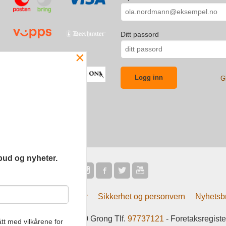
Ditt passord
×
G
bud og nyheter.
Frakt
Kjøpsbetingelser
Sikkerhet og personvern
Nyhetsb
tsliv AS Eliasmoen 4 7870 Grong Tlf.
97737121
- Foretaksregist
tt med vilkårene for