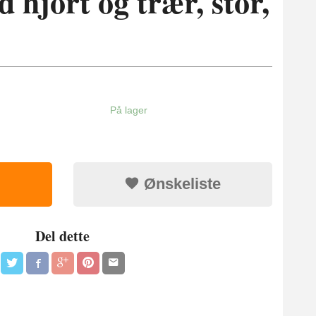
 hjort og trær, stor,
På lager
Ønskeliste
Del dette