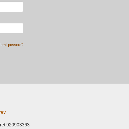
lemt passord?
rev
eret 920903363