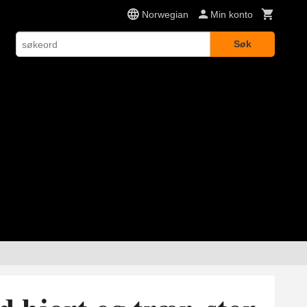
Norwegian
Min konto
Søk