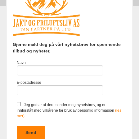
Frakt
Kjøpsbetingelser
Sikkerhet og personvern
Gjerne meld deg på vårt nyhetsbrev for spennende
Nyhetsbrev
tilbud og nyheter.
Jakt og Friluftsliv AS Eliasmoen 4 7870 Grong Tlf.
97737121
-
Navn
Foretaksregisteret 920903363
Vår nettbutikk bruker cookies slik at
E-postadresse
du får en bedre kjøpsopplevelse og
vi kan yte deg bedre service. Vi
bruker cookies hovedsaklig til å
lagre innloggingsdetaljer og huske
Jeg godtar at dere sender meg nyhetsbrev, og er
hva du har puttet i handlekurven
innforstått med vilkårene for bruk av personlig informasjon
(les
din. Fortsett å bruke siden som
mer)
normalt om du godtar dette.
Les
mer
eller
endre innstillinger for
cookies.