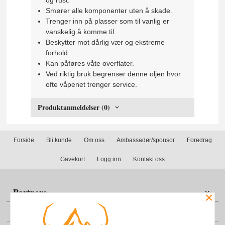
Smører alle komponenter uten å skade.
Trenger inn på plasser som til vanlig er
vanskelig å komme til.
Beskytter mot dårlig vær og ekstreme
forhold.
Kan påføres våte overflater.
Ved riktig bruk begrenser denne oljen hvor
ofte våpenet trenger service.
Produktanmeldelser (0)
Forside
Bli kunde
Om oss
Ambassadør/sponsor
Foredrag
Gavekort
Logg inn
Kontakt oss
Partnere
×
Din konto