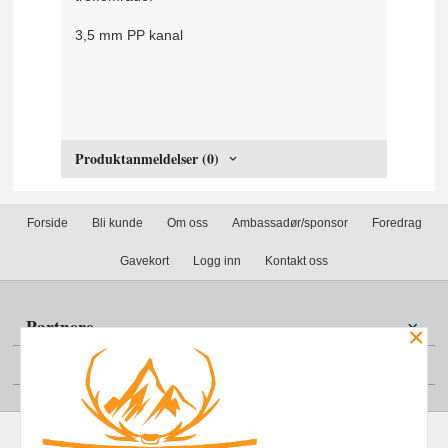
3,5 mm PP kanal
Produktanmeldelser (0)
Forside
Bli kunde
Om oss
Ambassadør/sponsor
Foredrag
Gavekort
Logg inn
Kontakt oss
Partnere
×
Din konto