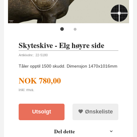
Skyteskive - Elg høyre side
Artikkelnr.:
22-5180
Tåler opptil 1500 skudd. Dimensjon 1470x1016mm
NOK
780,00
inkl. mva.
Utsolgt
Ønskeliste
Del dette